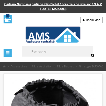
Cadeaux Surprise à partir de 99€ d'achat ( hors frais de livraison ) S.A.V
TOUTES MARQUES
0
person
Connexion
view_headline
search
chevron_right
chevron_right
chevron_right
chevron_right
Accessoires
Filtre Aspiration
Filtre Duovac
Filtre type DUOVAC A