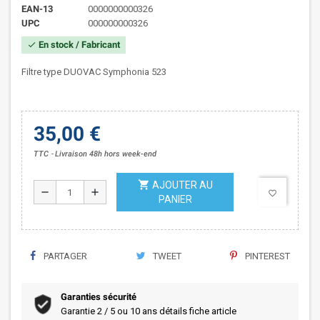
EAN-13
0000000000326
UPC
000000000326
En stock / Fabricant
check
Filtre type DUOVAC Symphonia 523
35,00 €
TTC
Livraison 48h hors week-end
shopping_cart
AJOUTER AU
remove
add
favorite_border
PANIER
PARTAGER
TWEET
PINTEREST
Garanties sécurité
Garantie 2 / 5 ou 10 ans détails fiche article