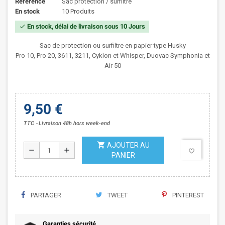
Référence
Sac protection / surfiltre
En stock
10 Produits
En stock, délai de livraison sous 10 Jours
check
Sac de protection ou surfiltre en papier type Husky
Pro 10, Pro 20, 3611, 3211,
Cyklon et Whisper, Duovac Symphonia et
Air 50
9,50 €
TTC
Livraison 48h hors week-end
shopping_cart
AJOUTER AU
remove
add
favorite_border
PANIER
PARTAGER
TWEET
PINTEREST
Garanties sécurité