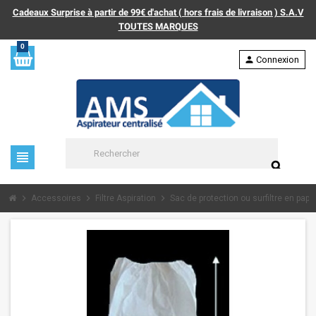
Cadeaux Surprise à partir de 99€ d'achat ( hors frais de livraison ) S.A.V
TOUTES MARQUES
0
person
Connexion
view_headline
search
chevron_right
chevron_right
chevron_right
Accessoires
Filtre Aspiration
Sac de protection ou surfiltre en papie