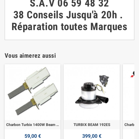
S.A.V
06 59 48 32
38
Conseils
Jusqu'à 20h
.
Réparation toutes Marques
Vous aimerez aussi
Charbon Turbix 1400W Beam System
TURBIX BEAM 192ES
59,00 €
399,00 €