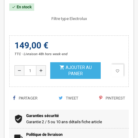
En stock
check
Filtre type Electrolux
149,00 €
TTC
Livraison 48h hors week-end
shopping_cart
AJOUTER AU
remove
add
favorite_border
PANIER
PARTAGER
TWEET
PINTEREST
Garanties sécurité
Garantie 2 / 5 ou 10 ans détails fiche article
Politique de livraison