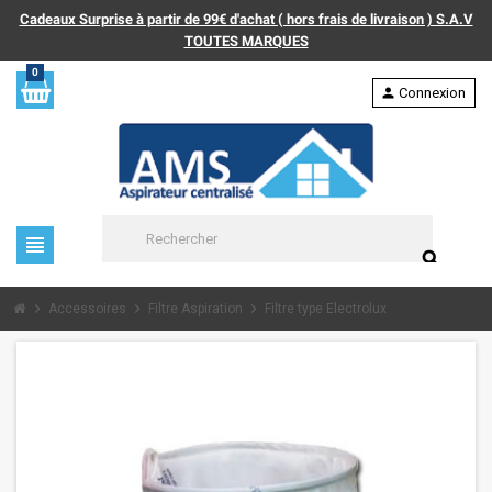
Cadeaux Surprise à partir de 99€ d'achat ( hors frais de livraison ) S.A.V
TOUTES MARQUES
0
person
Connexion
view_headline
search
chevron_right
chevron_right
chevron_right
Accessoires
Filtre Aspiration
Filtre type Electrolux