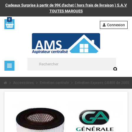
Cadeaux Surprise à partir de 99€ d'achat ( hors frais de livraison ) S.A.V
TOUTES MARQUES
0
person
Connexion
view_headline
search
chevron_right
chevron_right
chevron_right
Accessoires
Entretien centrale
Entretien Express GA400 de 2005 