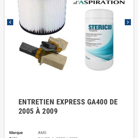
chevron_left
chevron_right
ENTRETIEN EXPRESS GA400 DE
2005 À 2009
Marque
AMS