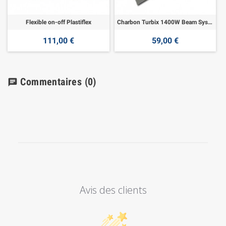
Flexible on-off Plastiflex
Charbon Turbix 1400W Beam System
111,00 €
59,00 €
Commentaires
(0)
chat
Avis des clients