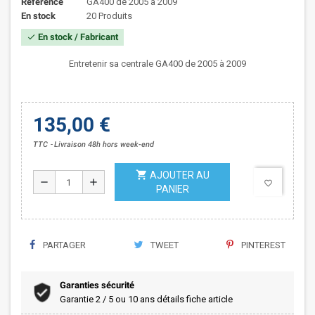
Référence
GA400 de 2005 à 2009
En stock
20 Produits
En stock / Fabricant
check
Entretenir sa centrale GA400 de 2005 à 2009
135,00 €
TTC
Livraison 48h hors week-end
shopping_cart
AJOUTER AU
remove
add
favorite_border
PANIER
PARTAGER
TWEET
PINTEREST
Garanties sécurité
Garantie 2 / 5 ou 10 ans détails fiche article