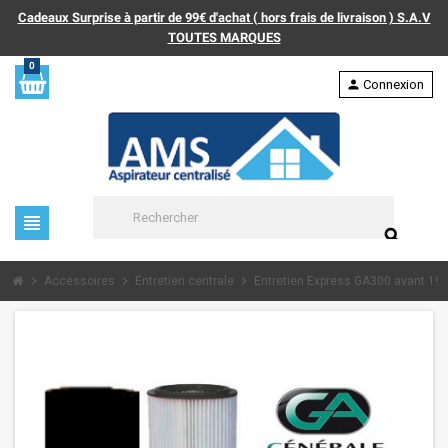
Cadeaux Surprise à partir de 99€ d'achat ( hors frais de livraison ) S.A.V
TOUTES MARQUES
0
person
Connexion
view_headline
search
chevron_right
chevron_right
chevron_right
Accessoires
Entretien centrale
Entretien Express GA300 avant 19