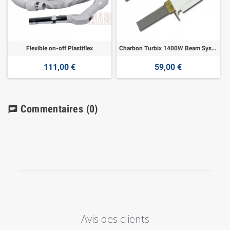
Flexible on-off Plastiflex
Charbon Turbix 1400W Beam System
111,00 €
59,00 €
Commentaires
(0)
chat
Avis des clients