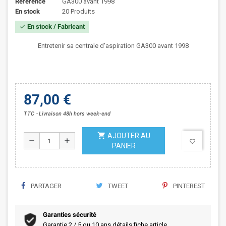
Référence
GA300 avant 1998
En stock
20 Produits
En stock / Fabricant
check
Entretenir sa centrale d'aspiration GA300 avant 1998
87,00 €
TTC
Livraison 48h hors week-end
shopping_cart
AJOUTER AU
remove
add
favorite_border
PANIER
PARTAGER
TWEET
PINTEREST
Garanties sécurité
Garantie 2 / 5 ou 10 ans détails fiche article