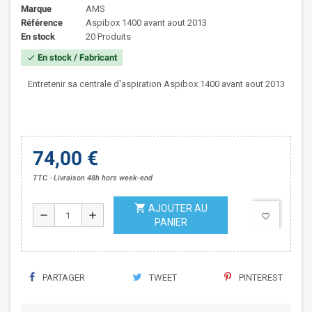
Marque
AMS
Référence
Aspibox 1400 avant aout 2013
En stock
20 Produits
En stock / Fabricant
check
Entretenir sa centrale d'aspiration Aspibox 1400 avant aout 2013
74,00 €
TTC
Livraison 48h hors week-end
shopping_cart
AJOUTER AU
remove
add
favorite_border
PANIER
PARTAGER
TWEET
PINTEREST