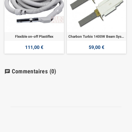
Flexible on-off Plastiflex
Charbon Turbix 1400W Beam System
111,00 €
59,00 €
Commentaires
(0)
chat