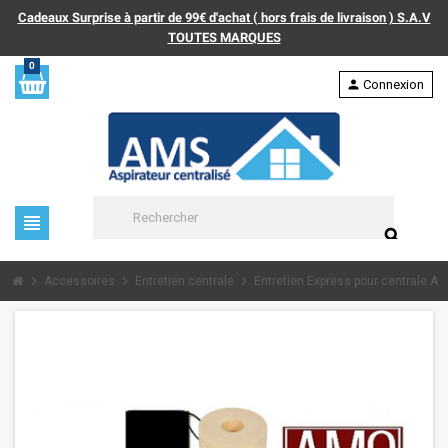
Cadeaux Surprise à partir de 99€ d'achat ( hors frais de livraison ) S.A.V
TOUTES MARQUES
0
person
Connexion
view_headline
search
chevron_right
chevron_right
chevron_right
Accessoires
Entretien centrale
Entretien Express pour centrale A