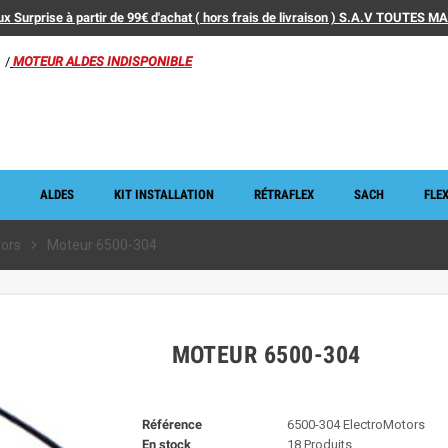
x Surprise à partir de 99€ d'achat ( hors frais de livraison ) S.A.V TOUTES 
/
MOTEUR ALDES INDISPONIBLE
ALDES
KIT INSTALLATION
RÉTRAFLEX
SACH
FLEX
tors
chevron_right
Moteur 6500-304
MOTEUR 6500-304
Référence
6500-304 ElectroMotors
En stock
18 Produits