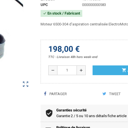
UPC
000000000583
En stock / Fabricant
check
Moteur 6500-304 d'aspiration centralisée ElectroMo
198,00 €
TTC
Livraison 48h hors week-end
shopping_cart
remove
add
zoom_out_map
PARTAGER
TWEET
Garanties sécurité
Garantie 2 / 5 ou 10 ans détails fiche article
Politique de livraison