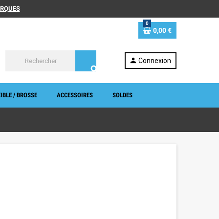
MARQUES
0
0,00 €
person
Connexion
search
IBLE / BROSSE
ACCESSOIRES
SOLDES