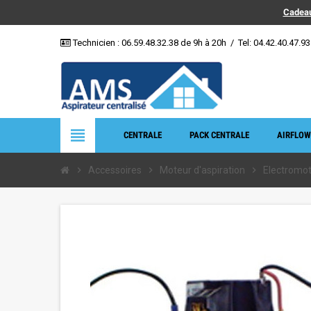
Cadeau
Technicien :
06.59.48.32.38
de 9h à 20h
/
Tel: 04.42.40.47.93
view_headline
CENTRALE
PACK CENTRALE
AIRFLOW
chevron_right
Accessoires
chevron_right
Moteur d'aspiration
chevron_right
Electromo