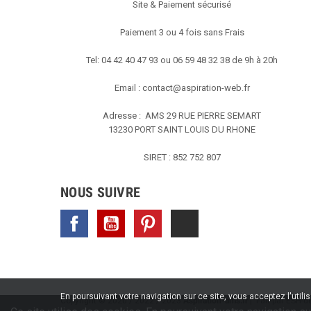
Site & Paiement sécurisé
Paiement 3 ou 4 fois sans Frais
Tel: 04 42 40 47 93 ou 06 59 48 32 38 de 9h à 20h
Email :
contact@aspiration-web.fr
Adresse : AMS
29 RUE PIERRE SEMART
13230 PORT SAINT LOUIS DU RHONE
SIRET : 852 752 807
NOUS SUIVRE
Facebook
YouTube
Pinterest
TikTok
En poursuivant votre navigation sur ce site, vous acceptez l'utili
Copyright © 2020 / 2022 / 2023
Aspiration-ams.fr
| Fait par ESH-de