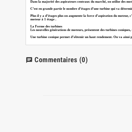
Dans la majorité des aspirateurs centraux du marché, on utilise des mote
C’est en grande partie le nombre d’étages d’une turbine qui va détermi
Plus il y a d’étages plus on augmente la force d’aspiration du moteur, c'
moteur à 1 étage .
La Forme des turbines
Les nouvelles générations de moteurs, présentent des turbines coniques,
Une turbine conique permet d’obtenir un haut rendement. On va ainsi pouv
Commentaires
(0)
chat