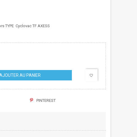
tors TYPE Cyclovac TF AXESS
AJOUTER AU PANIER
favorite_border
PINTEREST