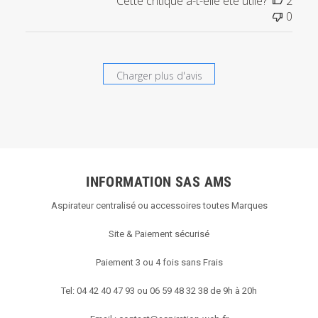
Cette critique a-t-elle été utile?
2
Titre
0
du
commentaire
personnalisé
le
Charger plus d'avis
Thu
Oct
25
2018
INFORMATION SAS AMS
Aspirateur centralisé ou accessoires toutes Marques
Site & Paiement sécurisé
Paiement 3 ou 4 fois sans Frais
Tel: 04 42 40 47 93 ou 06 59 48 32 38 de 9h à 20h