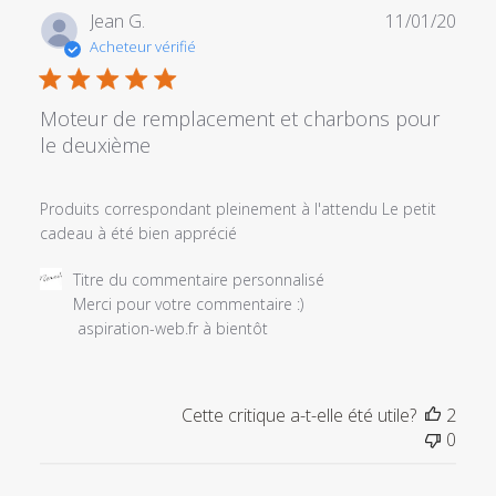
Date
Jean G.
11/01/20
de
Acheteur vérifié
publi
Moteur de remplacement et charbons pour
le deuxième
Produits correspondant pleinement à l'attendu Le petit
cadeau à été bien apprécié
Commentaires
Titre du commentaire personnalisé
du
Merci pour votre commentaire :) 

propriétaire
 aspiration-web.fr à bientôt
du
magasin
sur
Cette critique a-t-elle été utile?
2
l'examen
0
par
Titre