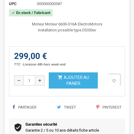
UPC
000000000387
En stock / Fabricant
check
Moteur Moteur 6600-016A ElectroMotors
Installation possible type Dl200sv
299,00 €
TTC
Livraison 48h hors week-end
shopping_cart
AJOUTER AU
remove
add
favorite_border
PANIER
PARTAGER
TWEET
PINTEREST
Garanties sécurité
Garantie 2 / 5 ou 10 ans détails fiche article