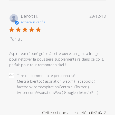
Titre
du
commentaire
Date
Benoît H.
29/12/18
personnalisé
de
Acheteur vérifié
le
publi
Sat
May
Parfait
04
2019
Aspirateur réparé grâce à cette pièce, un gant à frange
pour nettoyer la poussière supplémentaire dans ce colis,
parfait pour tout remonter nickel !
Commentaires
Titre du commentaire personnalisé
du
Merci à bientôt ( aspiration-web.fr ) Facebook: ( 
propriétaire
facebook.com/AspirationCentrale ) Twitter: ( 
du
twitter.com/AspirationWeb ) Google: ( k6.re/pP--i )
magasin
sur
l'examen
Cette critique a-t-elle été utile?
2