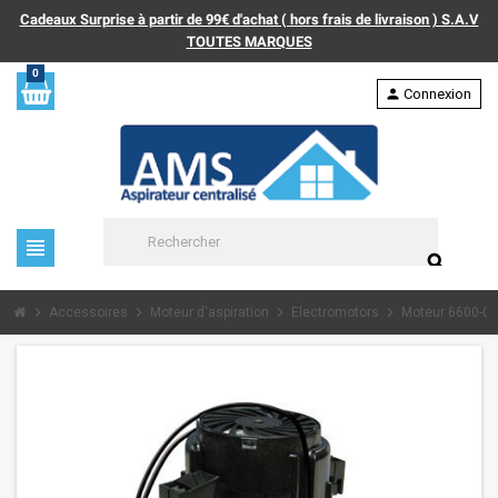
Cadeaux Surprise à partir de 99€ d'achat ( hors frais de livraison ) S.A.V
TOUTES MARQUES
0
person
Connexion
view_headline
search
chevron_right
chevron_right
chevron_right
chevron_right
Accessoires
Moteur d'aspiration
Electromotors
Moteur 6600-0