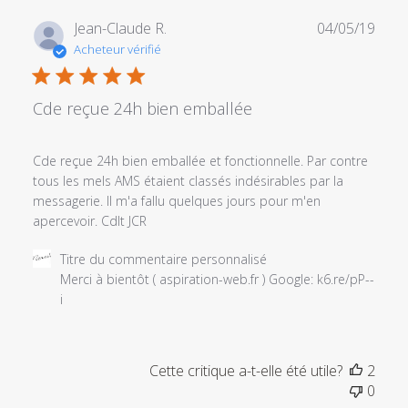
du
commentaire
Date
Jean-Claude R.
04/05/19
personnalisé
de
Acheteur vérifié
le
publi
Sat
Jan
Cde reçue 24h bien emballée
11
2020
Cde reçue 24h bien emballée et fonctionnelle. Par contre
tous les mels AMS étaient classés indésirables par la
messagerie. Il m'a fallu quelques jours pour m'en
apercevoir. Cdlt JCR
Commentaires
Titre du commentaire personnalisé
du
Merci à bientôt ( aspiration-web.fr ) Google: k6.re/pP--
propriétaire
i
du
magasin
sur
Cette critique a-t-elle été utile?
2
l'examen
0
par