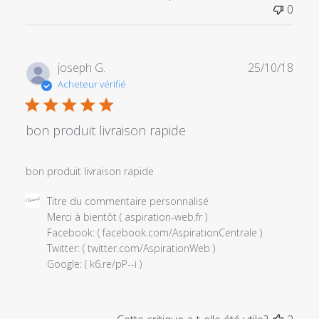
par
0
Titre
du
commentaire
personnalisé
Date
joseph G.
25/10/18
le
de
Acheteur vérifié
Sat
publi
Dec
29
bon produit livraison rapide
2018
bon produit livraison rapide
Commentaires
Titre du commentaire personnalisé
du
Merci à bientôt ( aspiration-web.fr ) 

propriétaire
Facebook: ( facebook.com/AspirationCentrale ) 

du
Twitter: ( twitter.com/AspirationWeb ) 

magasin
Google: ( k6.re/pP--i )
sur
l'examen
par