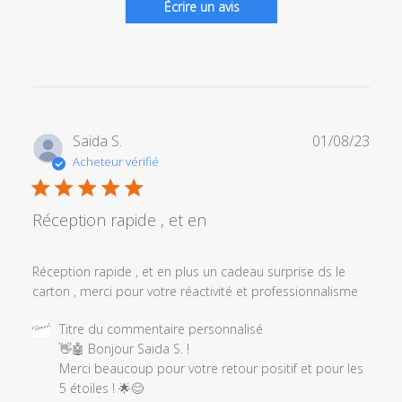
Écrire un avis
Date
Saida S.
01/08/23
de
Acheteur vérifié
publi
Réception rapide , et en
Réception rapide , et en plus un cadeau surprise ds le
carton , merci pour votre réactivité et professionnalisme
Commentaires
Titre du commentaire personnalisé
du
👋🤖 Bonjour Saida S. ! 

propriétaire
Merci beaucoup pour votre retour positif et pour les 
du
5 étoiles ! 🌟😊
