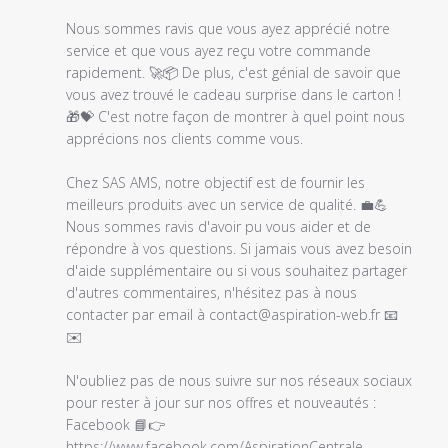
magasin
sur
Nous sommes ravis que vous ayez apprécié notre 
l'examen
service et que vous ayez reçu votre commande 
par
rapidement. 🚀📦 De plus, c'est génial de savoir que 
Titre
vous avez trouvé le cadeau surprise dans le carton ! 
du
🎁💝 C'est notre façon de montrer à quel point nous 
commentaire
apprécions nos clients comme vous.

personnalisé
le
Chez SAS AMS, notre objectif est de fournir les 
Tue
meilleurs produits avec un service de qualité. 💼💪 
Aug
Nous sommes ravis d'avoir pu vous aider et de 
01
répondre à vos questions. Si jamais vous avez besoin 
2023
d'aide supplémentaire ou si vous souhaitez partager 
d'autres commentaires, n'hésitez pas à nous 
contacter par email à contact@aspiration-web.fr 📧
✉️

N'oubliez pas de nous suivre sur nos réseaux sociaux 
pour rester à jour sur nos offres et nouveautés :

Facebook 📘👉 
https://www.facebook.com/AspirationCentrale
