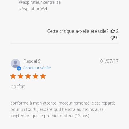
du
@aspirateur centralisé 

magasin
#AspirationWeb
sur
l'examen
par
Cette critique a-t-elle été utile?
2
Titre
0
du
commentaire
personnalisé
le
Date
Pascal S.
01/07/17
Tue
de
Acheteur vérifié
Jun
publi
09
2020
parfait
conforme à mon attente, moteur remonté, c'est repartit
pour un tour!!! j'espère qu'il tiendra au moins aussi
longtemps que le premier moteur (12 ans)