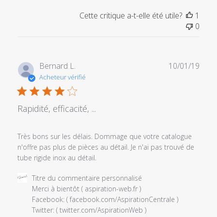
Cette critique a-t-elle été utile?
1
0
Date
Bernard L.
10/01/19
de
Acheteur vérifié
publi
Rapidité, efficacité, ...
Très bons sur les délais. Dommage que votre catalogue
n'offre pas plus de pièces au détail. Je n'ai pas trouvé de
tube rigide inox au détail.
Commentaires
Titre du commentaire personnalisé
du
Merci à bientôt ( aspiration-web.fr )

propriétaire
Facebook: ( facebook.com/AspirationCentrale ) 

du
Twitter: ( twitter.com/AspirationWeb ) 
