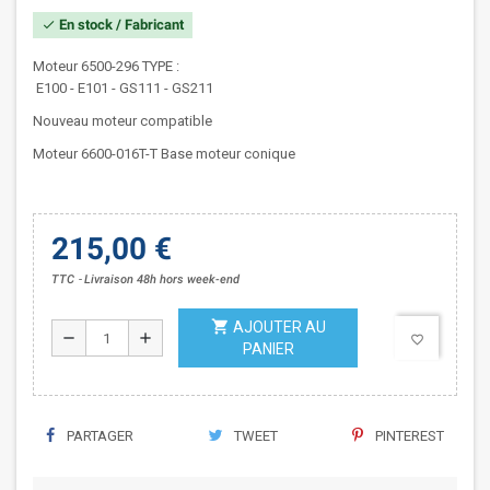
En stock / Fabricant
check
Moteur 6500-296 TYPE :
E100 - E101 - GS111 - GS211
Nouveau moteur compatible
Moteur 6600-016T-T Base moteur conique
215,00 €
TTC
Livraison 48h hors week-end
shopping_cart
AJOUTER AU
remove
add
favorite_border
PANIER
PARTAGER
TWEET
PINTEREST