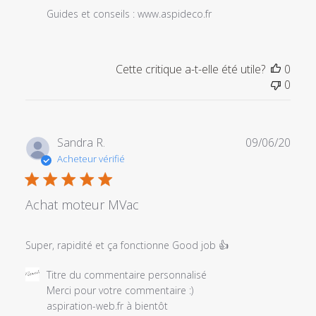
Guides et conseils : www.aspideco.fr
Cette critique a-t-elle été utile?
0
0
Date
Sandra R.
09/06/20
de
Acheteur vérifié
publi
Achat moteur MVac
Super, rapidité et ça fonctionne Good job 👍
Commentaires
Titre du commentaire personnalisé
du
Merci pour votre commentaire :) 

propriétaire
aspiration-web.fr à bientôt
