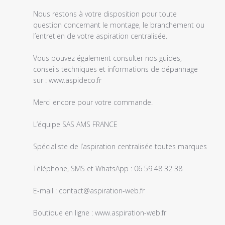
commentaire
personnalisé
Nous restons à votre disposition pour toute 
le
question concernant le montage, le branchement ou 
Tue
l’entretien de votre aspiration centralisée.

Jul
14
Vous pouvez également consulter nos guides, 
2026
conseils techniques et informations de dépannage 
sur : www.aspideco.fr

Merci encore pour votre commande.

L’équipe SAS AMS FRANCE

Spécialiste de l’aspiration centralisée toutes marques

Téléphone, SMS et WhatsApp : 06 59 48 32 38

E-mail : contact@aspiration-web.fr

Boutique en ligne : www.aspiration-web.fr
