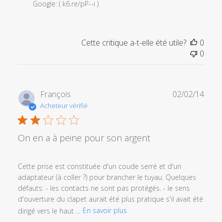
magasin
Google: ( k6.re/pP--i )
sur
l'examen
par
Cette critique a-t-elle été utile?
0
Titre
0
du
commentaire
personnalisé
le
Date
François
02/02/14
Fri
de
Acheteur vérifié
Jan
publi
11
2019
On en a à peine pour son argent
Cette prise est constituée d'un coude serré et d'un
adaptateur (à coller ?) pour brancher le tuyau. Quelques
défauts: - les contacts ne sont pas protégés. - le sens
d'ouverture du clapet aurait été plus pratique s'il avait été
dirigé vers le haut ...
En savoir plus