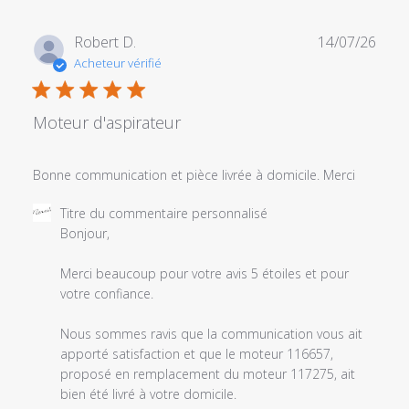
Date
Robert D.
14/07/26
de
Acheteur vérifié
publi
Moteur d'aspirateur
Bonne communication et pièce livrée à domicile. Merci
Commentaires
Titre du commentaire personnalisé
du
Bonjour,

propriétaire
du
Merci beaucoup pour votre avis 5 étoiles et pour 
magasin
votre confiance.

sur
l'examen
Nous sommes ravis que la communication vous ait 
par
apporté satisfaction et que le moteur 116657, 

Titre
proposé en remplacement du moteur 117275, ait 
du
bien été livré à votre domicile.
