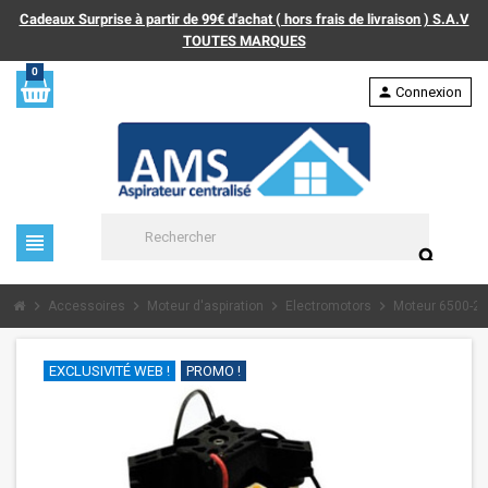
Cadeaux Surprise à partir de 99€ d'achat ( hors frais de livraison ) S.A.V
TOUTES MARQUES
0
person
Connexion
view_headline
search
chevron_right
chevron_right
chevron_right
chevron_right
Accessoires
Moteur d'aspiration
Electromotors
Moteur 6500-2
EXCLUSIVITÉ WEB !
PROMO !