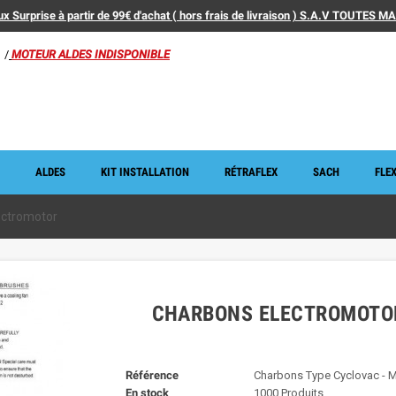
x Surprise à partir de 99€ d'achat ( hors frais de livraison ) S.A.V TOUTES 
/
MOTEUR ALDES INDISPONIBLE
ALDES
KIT INSTALLATION
RÉTRAFLEX
SACH
FLEX
ectromotor
CHARBONS ELECTROMOTO
Référence
Charbons Type Cyclovac - 
En stock
1000 Produits