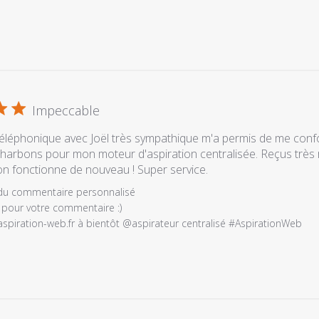
e
é
Impeccable
téléphonique avec Joël très sympathique m'a permis de me confo
harbons pour mon moteur d'aspiration centralisée. Reçus très r
ation fonctionne de nouveau ! Super service.
es
 du commentaire personnalisé
 pour votre commentaire :) 

spiration-web.fr à bientôt @aspirateur centralisé #AspirationWeb