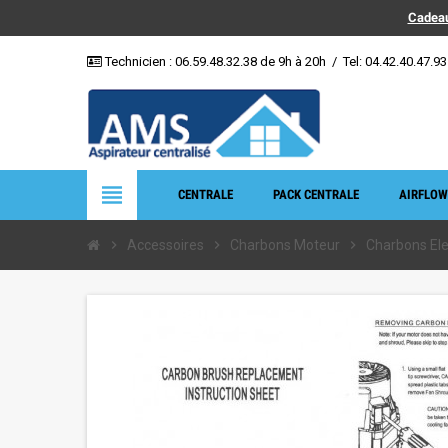
Cadeau
Technicien :
06.59.48.32.38
de 9h à 20h
/
Tel: 04.42.40.47.93
view_headline
CENTRALE
PACK CENTRALE
AIRFLOW
chevron_right
Accessoires
chevron_right
Charbons Moteur
chevron_right
Charbons El