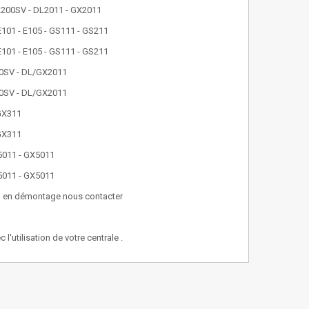
L200SV - DL2011 - GX2011
E101 - E105 - GS111 - GS211
E101 - E105 - GS111 - GS211
200SV - DL/GX2011
200SV - DL/GX2011
GX311
GX311
L5011 - GX5011
L5011 - GX5011
el ou en démontage nous contacter
'utilisation de votre centrale .