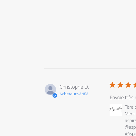
Christophe D.
Acheteur vérifié
Envoie très 
Commentair
Titre
du
Merci
propriétaire
aspira
du
@aspir
magasin
#Aspi