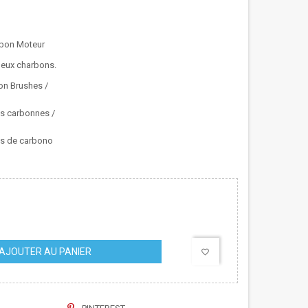
bon Moteur
deux charbons.
on Brushes /
s carbonnes /
os de carbono
AJOUTER AU PANIER
favorite_border