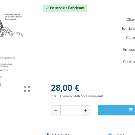
En stock / Fabricant
check
Char
lot de 
Carb
Brosse
Cepill
28,00 €
zoom_out_map
TTC
Livraison 48h hors week-end
shopping_cart
remove
add