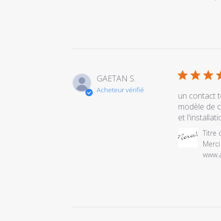
sur
l'examen
par
Titre
du
commentair
personnalis
GAETAN S.
le
Acheteur vérifié
Thu
un contact 
Jun
modèle de c
11
et l'install
2020
Commentair
Titre
du
Merci
propriétaire
www.a
du
magasin
sur
l'examen
par
Titre