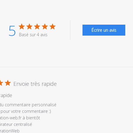
5
Écrire un avis
Basé sur 4 avis
Envoie très rapide
rapide
es
 du commentaire personnalisé
 pour votre commentaire :) 

tion-web.fr à bientôt

ateur centralisé 

rationWeb