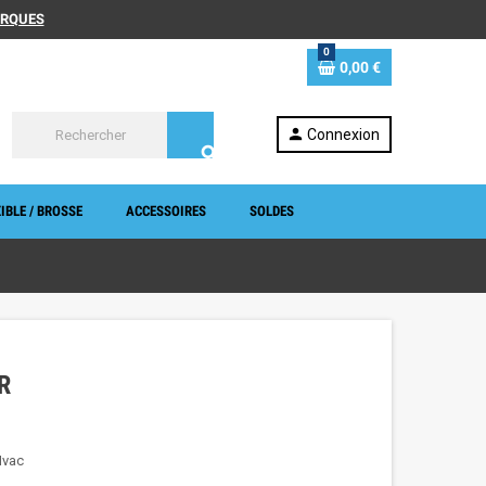
MARQUES
0
0,00 €
person
Connexion
search
IBLE / BROSSE
ACCESSOIRES
SOLDES
R
Mvac