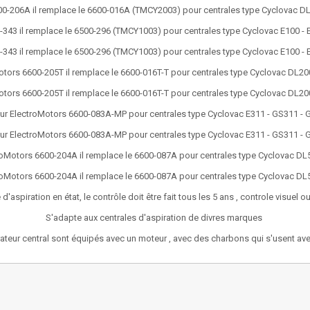
00-206A il remplace le 6600-016A (TMCY2003) pour centrales type Cyclovac D
343 il remplace le 6500-296 (TMCY1003) pour centrales type Cyclovac E100 - 
343 il remplace le 6500-296 (TMCY1003) pour centrales type Cyclovac E100 - 
tors 6600-205T il remplace le 6600-016T-T pour centrales type Cyclovac DL
tors 6600-205T il remplace le 6600-016T-T pour centrales type Cyclovac DL
ur ElectroMotors 6600-083A-MP pour centrales type Cyclovac E311 - GS311 - 
ur ElectroMotors 6600-083A-MP pour centrales type Cyclovac E311 - GS311 - 
oMotors 6600-204A il remplace le 6600-087A pour centrales type Cyclovac D
oMotors 6600-204A il remplace le 6600-087A pour centrales type Cyclovac D
 d'aspiration en état, le contrôle doit être fait tous les 5 ans , controle visu
S'adapte aux centrales d'aspiration de divres marques
teur central sont équipés avec un moteur , avec des charbons qui s'usent avec l