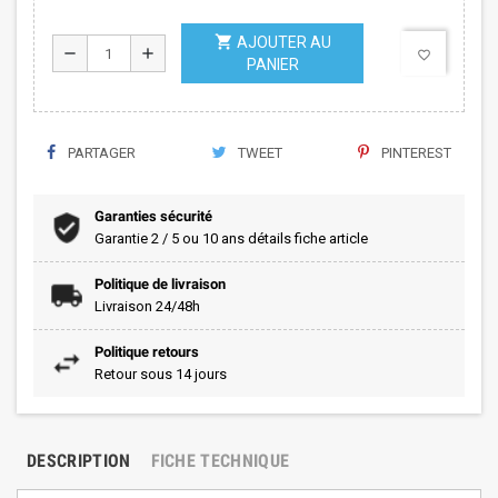
shopping_cart
AJOUTER AU
remove
add
favorite_border
PANIER
PARTAGER
TWEET
PINTEREST
Garanties sécurité
Garantie 2 / 5 ou 10 ans détails fiche article
Politique de livraison
Livraison 24/48h
Politique retours
Retour sous 14 jours
DESCRIPTION
FICHE TECHNIQUE