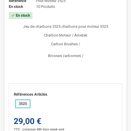
Référence
Pour Moteur 3525
En stock
10 Produits
En stock
check
Jeu de charbons 3525 charbons pour moteur 3525
Charbon Moteur / Ametek
Carbon Brushes /
Brosses carbonnes /
Références Articles
3525
29,00 €
TTC
Livraison 48h hors week-end