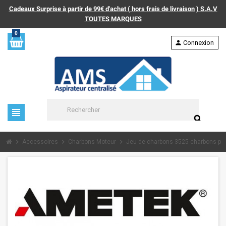
Cadeaux Surprise à partir de 99€ d'achat ( hors frais de livraison ) S.A.V
TOUTES MARQUES
0
person
Connexion
view_headline
search
chevron_right
chevron_right
chevron_right
Accessoires
Charbons Moteur
Jeu de charbons 3525 charbons po