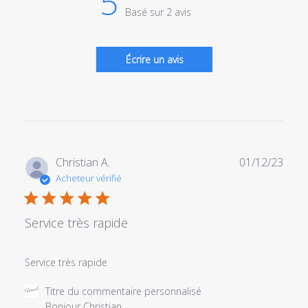
5
Basé sur 2 avis
Écrire un avis
Date
Christian A.
01/12/23
de
Acheteur vérifié
publi
Service très rapide
Service très rapide
Commentaires
Titre du commentaire personnalisé
du
Bonjour Christian,
