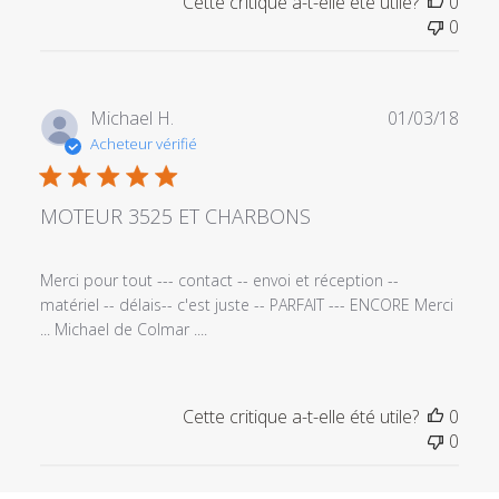
Cette critique a-t-elle été utile?
0
0
Date
Michael H.
01/03/18
de
Acheteur vérifié
publi
MOTEUR 3525 ET CHARBONS
Merci pour tout --- contact -- envoi et réception --
matériel -- délais-- c'est juste -- PARFAIT --- ENCORE Merci
... Michael de Colmar ....
Cette critique a-t-elle été utile?
0
0