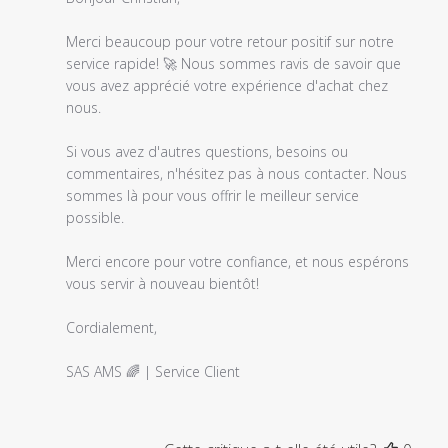
propriétaire
du
Merci beaucoup pour votre retour positif sur notre 
magasin
service rapide! 🚀 Nous sommes ravis de savoir que 
sur
vous avez apprécié votre expérience d'achat chez 
l'examen
nous.

par
Titre
Si vous avez d'autres questions, besoins ou 
du
commentaires, n'hésitez pas à nous contacter. Nous 
commentaire
sommes là pour vous offrir le meilleur service 
personnalisé
possible.

le
Fri
Merci encore pour votre confiance, et nous espérons 
Dec
vous servir à nouveau bientôt!

01
2023
Cordialement,

SAS AMS 🌈 | Service Client