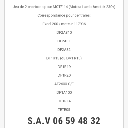
Jeu de 2 charbons pour MOTE-14 (Moteur Lamb Ametek 230v)
Correspondance pour centrales:
Excel 200 / moteur 117936
DF2A310
DF2A31
DF2A32
DF1R15 (ou DV1 R15)
DF1R19
DF1R20
AE2600-C/F
DF1A100
DF1R14
TETE05
S.A.V
06 59 48 32