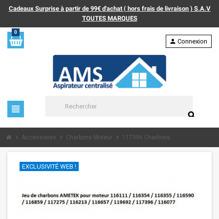
Cadeaux Surprise à partir de 99€ d'achat ( hors frais de livraison ) S.A.V
TOUTES MARQUES
0
person
Connexion
view_headline
search
chevron_right
chevron_right
chevron_right
Accessoires
Charbons Moteur
117396 Charbons
EXCLUSIVITÉ WEB !