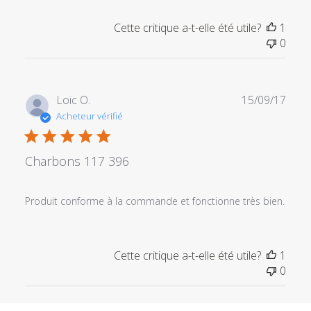
du
magasin
Cette critique a-t-elle été utile?
1
sur
0
l'examen
par
Titre
du
Date
Loïc O.
15/09/17
commentaire
de
Acheteur vérifié
personnalisé
publi
le
Sat
Charbons 117 396
Nov
21
2020
Produit conforme à la commande et fonctionne très bien.
Cette critique a-t-elle été utile?
1
0