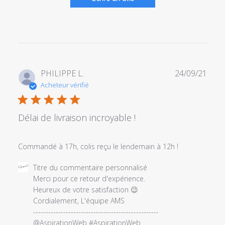
Date
PHILIPPE L.
24/09/21
de
Acheteur vérifié
publi
Délai de livraison incroyable !
Commandé à 17h, colis reçu le lendemain à 12h !
Commentaires
Titre du commentaire personnalisé
du
Merci pour ce retour d'expérience.

propriétaire
Heureux de votre satisfaction 😉

du
Cordialement, L'équipe AMS

magasin
--------------------------------------------------

sur
@AspirationWeb #AspirationWeb 