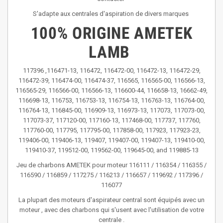
S'adapte aux centrales d'aspiration de divers marques
100% ORIGINE AMETEK
LAMB
117396 ,116471-13, 116472, 116472-00, 116472-13, 116472-29,
116472-39, 116474-00, 116474-37, 116565, 116565-00, 116566-13,
116565-29, 116566-00, 116566-13, 116600-44, 116658-13, 16662-49,
116698-13, 116753, 116753-13, 116754-13, 116763-13, 116764-00,
116764-13, 116845-00, 116909-13, 116973-13, 117073, 117073-00,
117073-37, 117120-00, 117160-13, 117468-00, 117737, 117760,
117760-00, 117795, 117795-00, 117858-00, 117923, 117923-23,
119406-00, 119406-13, 119407, 119407-00, 119407-13, 119410-00,
119410-37, 119512-00, 119562-00, 119645-00, and 119885-13
Jeu de charbons AMETEK pour moteur 116111 / 116354 / 116355 /
116590 / 116859 / 117275 / 116213 / 116657 / 119692 /
117396 /
116077
La plupart des moteurs d'aspirateur central sont équipés avec un
moteur , avec des charbons qui s'usent avec l'utilisation de votre
centrale .