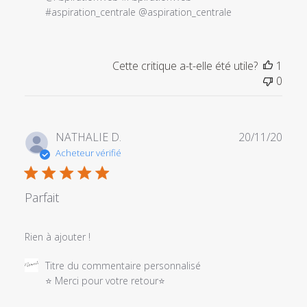
l'examen
#aspiration_centrale @aspiration_centrale
par
Titre
du
Cette critique a-t-elle été utile?
1
commentaire
0
personnalisé
le
Fri
Sep
Date
NATHALIE D.
20/11/20
24
de
Acheteur vérifié
2021
publi
Parfait
Rien à ajouter !
Commentaires
Titre du commentaire personnalisé
du
⭐ Merci pour votre retour⭐
propriétaire