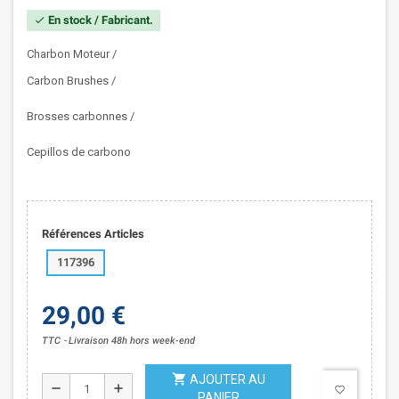
En stock / Fabricant.
check
Charbon Moteur /
Carbon Brushes /
Brosses carbonnes /
Cepillos de carbono
Références Articles
117396
29,00 €
TTC
Livraison 48h hors week-end
shopping_cart
AJOUTER AU
remove
add
favorite_border
PANIER