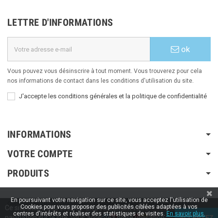
LETTRE D'INFORMATIONS
ok
Vous pouvez vous désinscrire à tout moment. Vous trouverez pour cela
nos informations de contact dans les conditions d'utilisation du site.
J'accepte les conditions générales et la politique de confidentialité
INFORMATIONS
VOTRE COMPTE
PRODUITS
En poursuivant votre navigation sur ce site, vous acceptez l'utilisation de
Copyright © 2020 / 2022 / 2023
Aspiration-ams.fr
| Fait par ESH-dev.fr
Cookies pour vous proposer des publicités ciblées adaptées à vos
Ce site utilise des cookies. En poursuivant votre
centres d'intérêts et réaliser des statistiques de visites.
En savoir plus.
navigation sur le site, vous acceptez notre utilisation
ACCEPTEZ