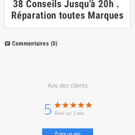
38
Conseils
Jusqu'à 20h
.
Réparation toutes Marques
Commentaires
(0)
chat
Avis des clients
5
Basé sur 3 avis
Écrire un avis