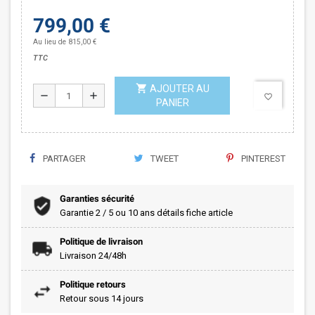
799,00 €
Au lieu de 815,00 €
TTC
shopping_cart
AJOUTER AU
remove
add
favorite_border
PANIER
PARTAGER
TWEET
PINTEREST
Garanties sécurité
Garantie 2 / 5 ou 10 ans détails fiche article
Politique de livraison
Livraison 24/48h
Politique retours
Retour sous 14 jours