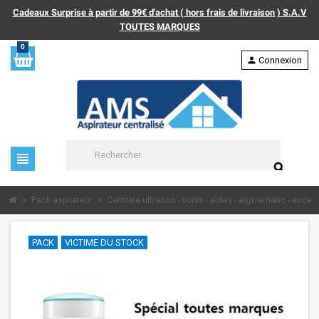
Cadeaux Surprise à partir de 99€ d'achat ( hors frais de livraison ) S.A.V
TOUTES MARQUES
0
person
Connexion
view_headline
search
chevron_right
chevron_right
Pack aspirateur
Centrale ultrason - sonis - aldes - aspiramatic - excel ..
PACK
VICTIME DU STOCK