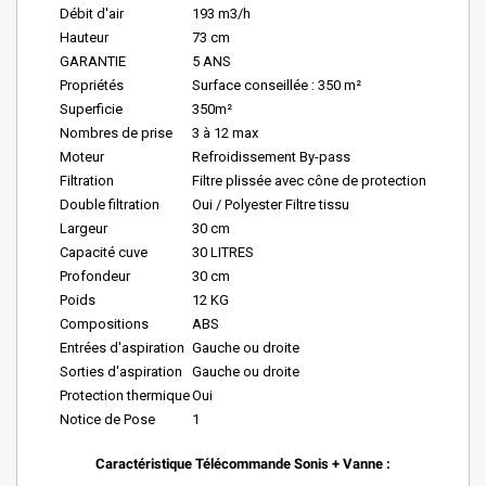
Débit d'air
193 m3/h
Hauteur
73 cm
GARANTIE
5 ANS
Propriétés
Surface conseillée : 350 m²
Superficie
350m²
Nombres de prise
3 à 12 max
Moteur
Refroidissement By-pass
Filtration
Filtre plissée avec cône de protection
Double filtration
Oui / Polyester Filtre tissu
Largeur
30 cm
Capacité cuve
30 LITRES
Profondeur
30 cm
Poids
12 KG
Compositions
ABS
Entrées d'aspiration
Gauche ou droite
Sorties d'aspiration
Gauche ou droite
Protection thermique
Oui
Notice de Pose
1
Caractéristique T
élécommande Sonis + Vanne
: