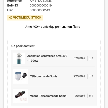
Référence
AMS 400 SONIS
EAN-13
0000000000519
UPC
000000000519
VICTIME DU STOCK
block
Ams 400 + sonis équipement non filaire
Ce pack contient
Aspiration centralisée Ams 400
570,00 €
x
1
- 1900w
225,00 €
x
1
Télécommande Sonis
20,00 €
x
1
Vanne Télécommande Sonis