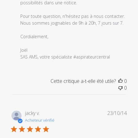
du
possibilités dans une notice.

commentaire
personnalisé
Pour toute question, n'hésitez pas à nous contacter. 
le
Nous sommes joignables de 9h à 20h, 7 jours sur 7.

Thu
Jul
Cordialement,

11
2024
Joël

SAS AMS, votre spécialiste #aspirateurcentral
Cette critique a-t-elle été utile?
0
0
Date
jacky v.
23/10/14
de
Acheteur vérifié
publi