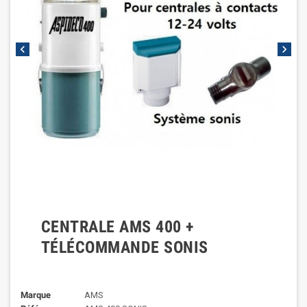
chevron_left
chevron_right
CENTRALE AMS 400 +
TÉLÉCOMMANDE SONIS
Marque
AMS