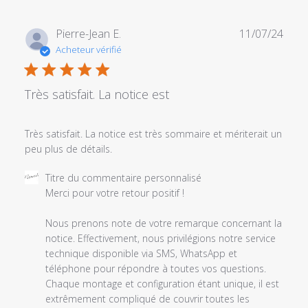
Date
Pierre-Jean E.
11/07/24
de
Acheteur vérifié
publi
Très satisfait. La notice est
Très satisfait. La notice est très sommaire et mériterait un
peu plus de détails.
Commentaires
Titre du commentaire personnalisé
du
Merci pour votre retour positif !

propriétaire
du
Nous prenons note de votre remarque concernant la 
magasin
notice. Effectivement, nous privilégions notre service 
sur
technique disponible via SMS, WhatsApp et 
l'examen
téléphone pour répondre à toutes vos questions. 
par
Chaque montage et configuration étant unique, il est 
Titre
extrêmement compliqué de couvrir toutes les 