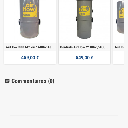
AirFlow 300 M2 ou 1600w Aspirateur centralisé
Centrale AirFlow 2100w / 400 m² Garantie 5 ans
459,00 €
549,00 €
Commentaires
(0)
chat