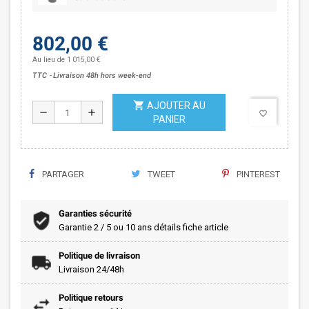
802,00 €
Au lieu de 1 015,00 €
TTC
Livraison 48h hors week-end
shopping_cart
AJOUTER AU
remove
add
favorite_border
PANIER
PARTAGER
TWEET
PINTEREST
Garanties sécurité
Garantie 2 / 5 ou 10 ans détails fiche article
Politique de livraison
Livraison 24/48h
Politique retours