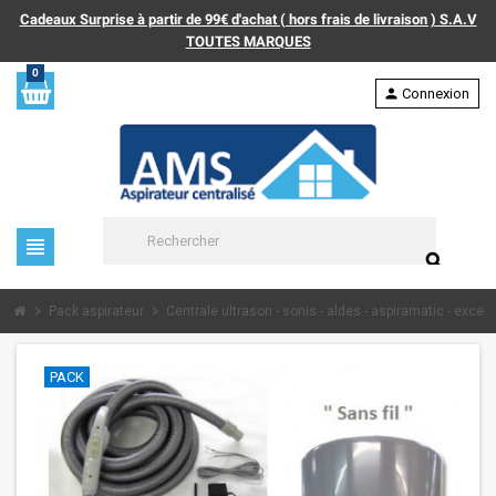
Cadeaux Surprise à partir de 99€ d'achat ( hors frais de livraison ) S.A.V
TOUTES MARQUES
0
person
Connexion
view_headline
search
chevron_right
chevron_right
Pack aspirateur
Centrale ultrason - sonis - aldes - aspiramatic - excel ..
PACK