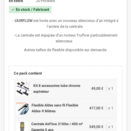
En stock
20 Produits
En stock / Fabricant
check
-
L'AIRFLOW
est livrée avec un nouveau silencieux d'air intégré à
l'arrière de la centrale.
- La centrale est équipée d'un moteur Truflow particulièrement
silencieux.
Autres tailles de flexible disponible sur demande.
Ce pack contient
Kit 8 accessoires tube chrome
49,00 €
x
1
aspirateur
Flexible Aldes sans fil Flexible
417,00 €
x
1
Aldes-9 Mètres
Centrale AirFlow 2100w / 400 m²
549,00 €
x
1
Garantie 5 ans