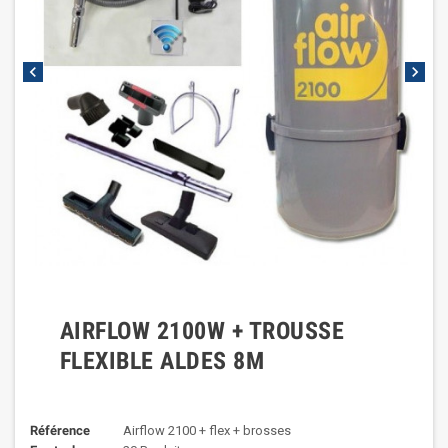
chevron_left
chevron_right
AIRFLOW 2100W + TROUSSE
FLEXIBLE ALDES 8M
Référence
Airflow 2100 + flex + brosses