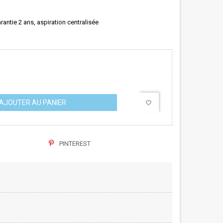
rantie 2 ans, aspiration centralisée
AJOUTER AU PANIER
favorite_border
PINTEREST