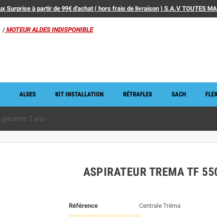
x Surprise à partir de 99€ d'achat ( hors frais de livraison ) S.A.V TOUTES 
/
MOTEUR ALDES INDISPONIBLE
ALDES
KIT INSTALLATION
RÉTRAFLEX
SACH
FLEX
garantie 2 ans
ASPIRATEUR TREMA TF 55
Référence
Centrale Tréma