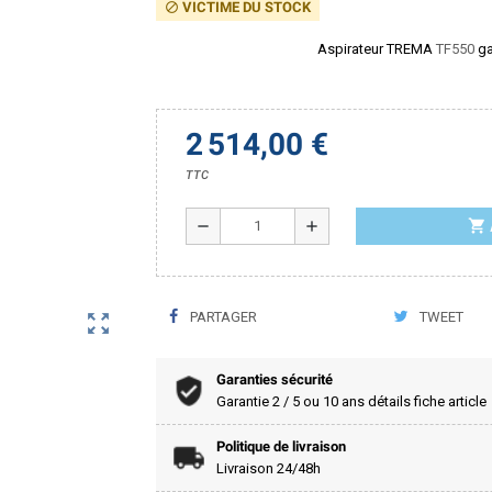
VICTIME DU STOCK
block
Aspirateur TREMA
TF550
ga
2 514,00 €
TTC
shopping_cart
remove
add
PARTAGER
TWEET
zoom_out_map
Garanties sécurité
Garantie 2 / 5 ou 10 ans détails fiche article
Politique de livraison
Livraison 24/48h