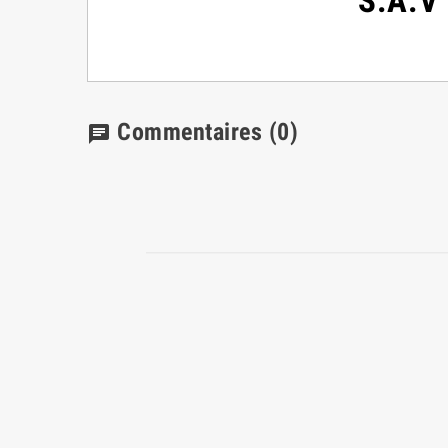
S.A.V 
Commentaires
(0)
chat