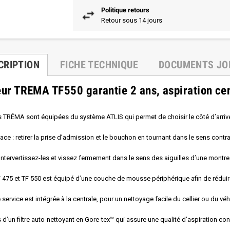
Politique retours
Retour sous 14 jours
CRIPTION
FICHE TECHNIQUE
DOCUMENTS JO
eur TREMA
TF550
garantie 2 ans, aspiration ce
s TRÉMA sont équipées du système ATLIS qui permet de choisir le côté d’arriv
ce : retirer la prise d’admission et le bouchon en tournant dans le sens contra
Intervertissez-les et vissez fermement dans le sens des aiguilles d’une montre
475 et TF 550 est équipé d’une couche de mousse périphérique afin de réduire 
e service est intégrée à la centrale, pour un nettoyage facile du cellier ou du vé
d’un filtre auto-nettoyant en Gore-tex™ qui assure une qualité d’aspiration co