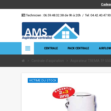
Cadeau
Technicien :
06.59.48.32.38
de 9h à 20h
/
Tel: 04.42.40.47.93
view_headline
CENTRALE
PACK CENTRALE
AIRFLOW
chevron_right
Centrale d'aspiration
chevron_right
Aspirateur TREMA TF 550 
VICTIME DU STOCK