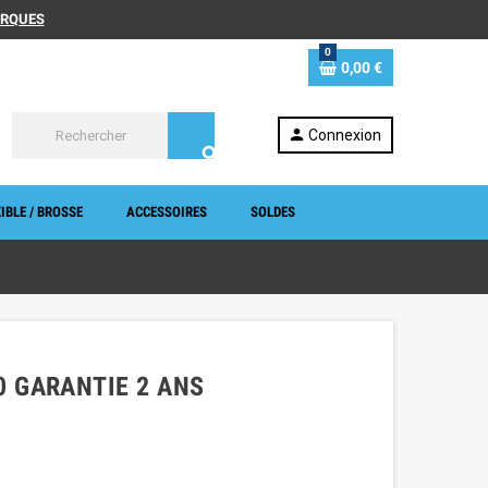
MARQUES
0
0,00 €
person
Connexion
search
IBLE / BROSSE
ACCESSOIRES
SOLDES
0 GARANTIE 2 ANS