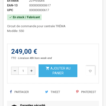
En stock
20 Produits
EAN-13
0000000000617
UPC
000000000617
En stock / Fabricant
check
Circuit de commande pour centrale TRÉMA
Modèle :550
249,00 €
TTC
Livraison 48h hors week-end
shopping_cart
AJOUTER AU
remove
add
favorite_border
PANIER
PARTAGER
TWEET
PINTEREST
Garanties sécurité