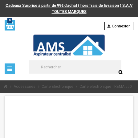
Cadeaux Surprise à partir de 99€ d'achat ( hors frais de livraison ) S.A.V
TOUTES MARQUES
0
person
Connexion
view_headline
search
chevron_right
chevron_right
chevron_right
Accessoires
Carte Electronique
Carte électronique TRÉMA 550