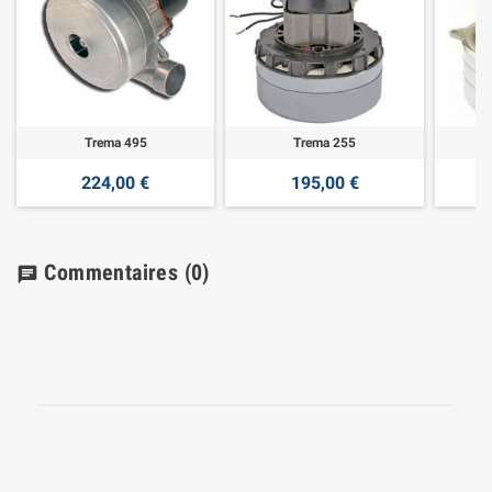
Trema 495
Trema 255
224,00 €
195,00 €
Commentaires
(0)
chat