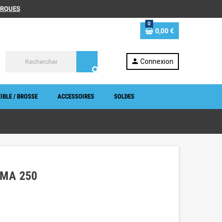
MARQUES
0
0,00 €
person
Connexion
search
IBLE / BROSSE
ACCESSOIRES
SOLDES
ÉMA 250