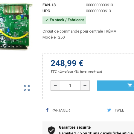
EAN-13
0000000000613
UPC
000000000613
En stock / Fabricant
check
Circuit de commande pour centrale TRÉMA
Modèle : 250
248,99 €
TTC
Livraison 48h hors week-end
shopping_cart
remove
add
zoom_out_map
PARTAGER
TWEET
Garanties sécurité
Garantie 2 / 5 ou 10 ans détails fiche article