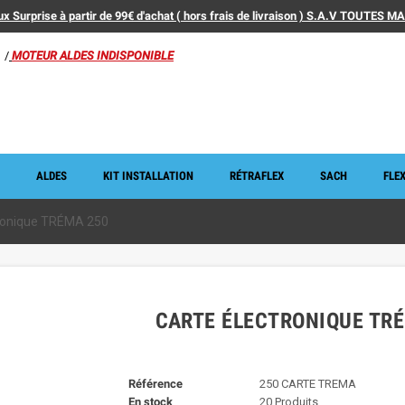
x Surprise à partir de 99€ d'achat ( hors frais de livraison ) S.A.V TOUTES 
/
MOTEUR ALDES INDISPONIBLE
ALDES
KIT INSTALLATION
RÉTRAFLEX
SACH
FLEX
tronique TRÉMA 250
CARTE ÉLECTRONIQUE TR
Référence
250 CARTE TREMA
En stock
20 Produits