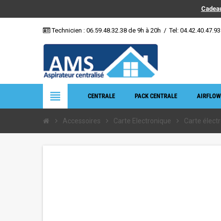
Cadeau
Technicien :
06.59.48.32.38
de 9h à 20h
/
Tel: 04.42.40.47.93
view_headline
CENTRALE
PACK CENTRALE
AIRFLOW
chevron_right
Accessoires
chevron_right
Carte Electronique
chevron_right
Carte élec