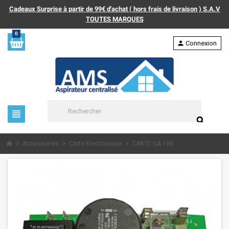
Cadeaux Surprise à partir de 99€ d'achat ( hors frais de livraison ) S.A.V
TOUTES MARQUES
0
person
Connexion
view_headline
search
chevron_right
chevron_right
chevron_right
Accessoires
Carte Electronique
CARTE GA 100