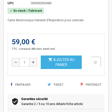
UPC
000000000482
En stock / Fabricant
check
Carte électronique Général d'Aspiration pour centrale
59,00 €
TTC
Livraison 48h hors week-end
shopping_cart
AJOUTER AU
remove
add
favorite_border
PANIER
PARTAGER
TWEET
PINTEREST
Garanties sécurité
Garantie 2 / 5 ou 10 ans détails fiche article