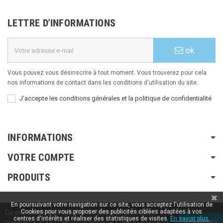
LETTRE D'INFORMATIONS
ok
Vous pouvez vous désinscrire à tout moment. Vous trouverez pour cela
nos informations de contact dans les conditions d'utilisation du site.
J'accepte les conditions générales et la politique de confidentialité
INFORMATIONS
VOTRE COMPTE
PRODUITS
En poursuivant votre navigation sur ce site, vous acceptez l'utilisation de
Copyright © 2020 / 2022 / 2023
Aspiration-ams.fr
| Fait par ESH-dev.fr
Cookies pour vous proposer des publicités ciblées adaptées à vos
Ce site utilise des cookies. En poursuivant votre
centres d'intérêts et réaliser des statistiques de visites.
En savoir plus.
navigation sur le site, vous acceptez notre utilisation
ACCEPTEZ