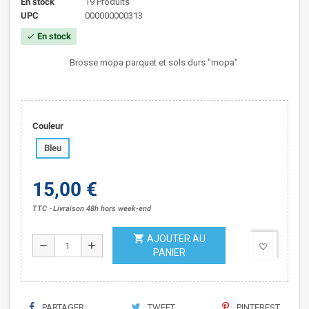
En stock
19 Produits
UPC
000000000313
En stock
check
Brosse mopa parquet et sols durs "mopa"
Couleur
Bleu
15,00 €
TTC
Livraison 48h hors week-end
shopping_cart
AJOUTER AU
remove
add
favorite_border
PANIER
PARTAGER
TWEET
PINTEREST