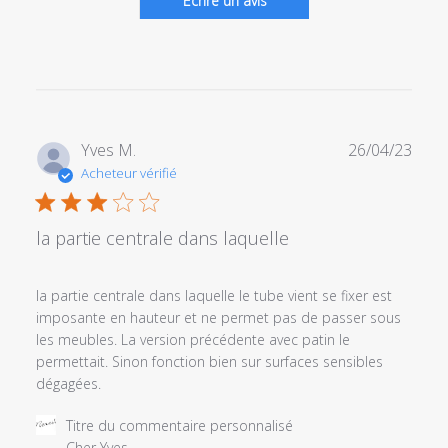
Écrire un avis
Date
Yves M.
26/04/23
de
Acheteur vérifié
publi
la partie centrale dans laquelle
la partie centrale dans laquelle le tube vient se fixer est
imposante en hauteur et ne permet pas de passer sous
les meubles. La version précédente avec patin le
permettait. Sinon fonction bien sur surfaces sensibles
dégagées.
Commentaires
Titre du commentaire personnalisé
du
Cher Yves,
