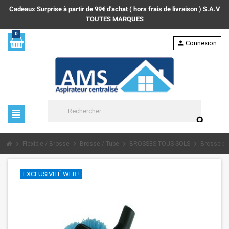
Cadeaux Surprise à partir de 99€ d'achat ( hors frais de livraison ) S.A.V
TOUTES MARQUES
0
person
Connexion
view_headline
search
chevron_right
chevron_right
chevron_right
chevron_right
Flexible / Brosse
Brosse / Tube
BROSSES TOUS SOLS
Brosse pa
EXCLUSIVITÉ WEB !