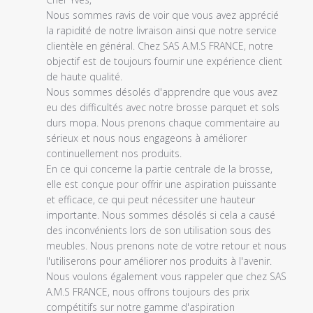
propriétaire
Nous sommes ravis de voir que vous avez apprécié 
du
la rapidité de notre livraison ainsi que notre service 
magasin
clientèle en général. Chez SAS A.M.S FRANCE, notre 
sur
objectif est de toujours fournir une expérience client 
l'examen
de haute qualité.

par
Nous sommes désolés d'apprendre que vous avez 
Titre
eu des difficultés avec notre brosse parquet et sols 
du
durs mopa. Nous prenons chaque commentaire au 
commentaire
sérieux et nous nous engageons à améliorer 
personnalisé
continuellement nos produits.

le
En ce qui concerne la partie centrale de la brosse, 
Wed
elle est conçue pour offrir une aspiration puissante 
Apr
et efficace, ce qui peut nécessiter une hauteur 
26
importante. Nous sommes désolés si cela a causé 
2023
des inconvénients lors de son utilisation sous des 
meubles. Nous prenons note de votre retour et nous 
l'utiliserons pour améliorer nos produits à l'avenir.

Nous voulons également vous rappeler que chez SAS 
A.M.S FRANCE, nous offrons toujours des prix 
compétitifs sur notre gamme d'aspiration 