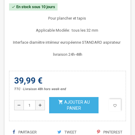
En stock sous 10 jours
check
Pour
plancher et tapis
Applicable Modèle
: tous les 32 mm
Interface diamètre intérieur
européenne STANDARD aspirateur
livraison 24h-48h
39,99 €
TTC
Livraison 48h hors week-end
shopping_cart
AJOUTER AU
remove
add
favorite_border
PANIER
PARTAGER
TWEET
PINTEREST