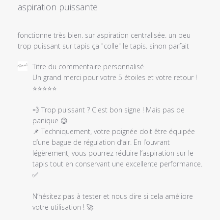
aspiration puissante
fonctionne très bien. sur aspiration centralisée. un peu
trop puissant sur tapis ça "colle" le tapis. sinon parfait
Commentaires
Titre du commentaire personnalisé
du
Un grand merci pour votre 5 étoiles et votre retour ! 
propriétaire
⭐⭐⭐⭐⭐

du
magasin
💨 Trop puissant ? C'est bon signe ! Mais pas de 
sur
panique 😉

l'examen
📌 Techniquement, votre poignée doit être équipée 
par
d’une bague de régulation d’air. En l’ouvrant 
Titre
légèrement, vous pourrez réduire l’aspiration sur le 
du
tapis tout en conservant une excellente performance. 
commentaire
✅

personnalisé
le
N’hésitez pas à tester et nous dire si cela améliore 
Sat
votre utilisation ! 🚀

Feb