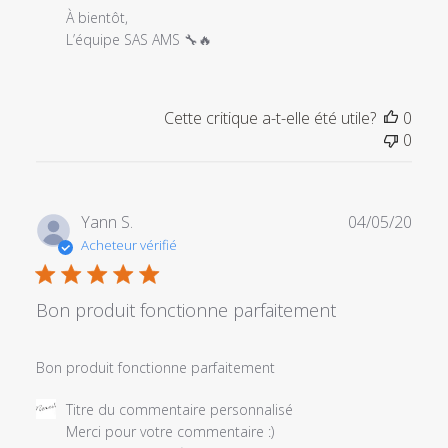
08
À bientôt,

2025
L’équipe SAS AMS 🔧🔥
Cette critique a-t-elle été utile?
0
0
Date
Yann S.
04/05/20
de
Acheteur vérifié
publi
Bon produit fonctionne parfaitement
Bon produit fonctionne parfaitement
Commentaires
Titre du commentaire personnalisé
du
Merci pour votre commentaire :) 
