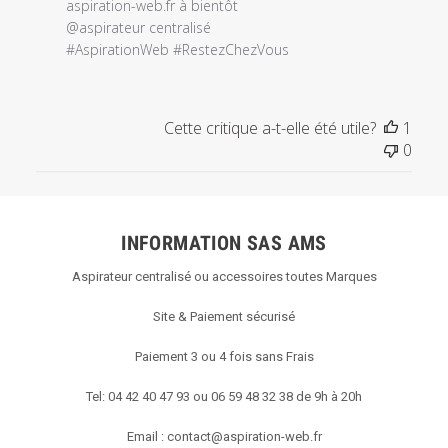
propriétaire
aspiration-web.fr à bientôt

du
@aspirateur centralisé 

magasin
#AspirationWeb #RestezChezVous
sur
l'examen
par
Cette critique a-t-elle été utile?
1
Titre
0
du
commentaire
personnalisé
le
INFORMATION SAS AMS
Tue
May
Aspirateur centralisé ou accessoires toutes Marques
05
2020
Site & Paiement sécurisé
Paiement 3 ou 4 fois sans Frais
Tel: 04 42 40 47 93 ou 06 59 48 32 38 de 9h à 20h
Email :
contact@aspiration-web.fr