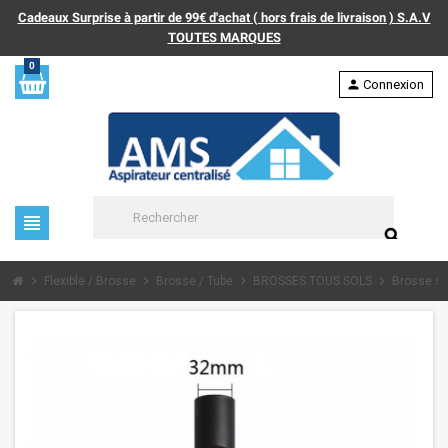
Cadeaux Surprise à partir de 99€ d'achat ( hors frais de livraison ) S.A.V
TOUTES MARQUES
0
person
Connexion
view_headline
search
chevron_right
chevron_right
chevron_right
chevron_right
Flexible / Brosse
Brosse / Tube
BROSSES TOUS SOLS
Brosse sup