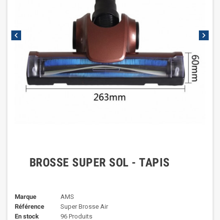
chevron_left
chevron_right
BROSSE SUPER SOL - TAPIS
Marque
AMS
Référence
Super Brosse Air
En stock
96 Produits