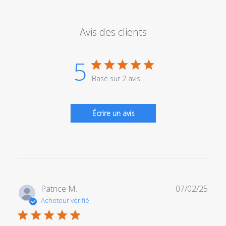
Avis des clients
5
Basé sur 2 avis
Écrire un avis
Date
Patrice M.
07/02/25
de
Acheteur vérifié
publi