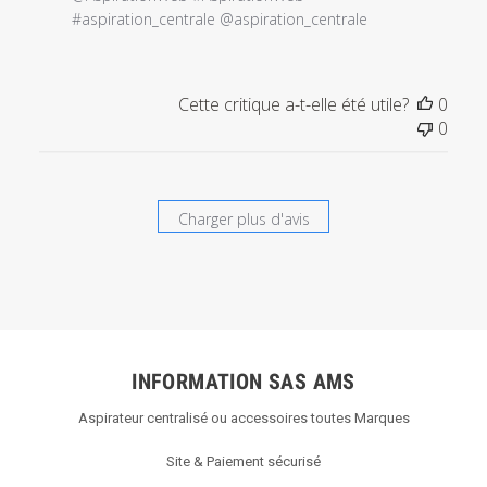
l'examen
#aspiration_centrale @aspiration_centrale
par
Titre
du
Cette critique a-t-elle été utile?
0
commentaire
0
personnalisé
le
Sun
Sep
Charger plus d'avis
26
2021
INFORMATION SAS AMS
Aspirateur centralisé ou accessoires toutes Marques
Site & Paiement sécurisé