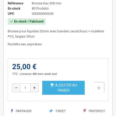
Référence
Brosse Eau 300 mm
En stock
85 Produits
UPC
000000000343
En stock / Fabricant
check
Brosse pour liquides 32mm avec bandes caoutchouc + roulettes
PVC, largeur 30cm
Raclette eau aspirateur
25,00 €
TTC
Livraison 48h hors week-end
shopping_cart
AJOUTER AU
remove
add
favorite_border
PANIER
PARTAGER
TWEET
PINTEREST