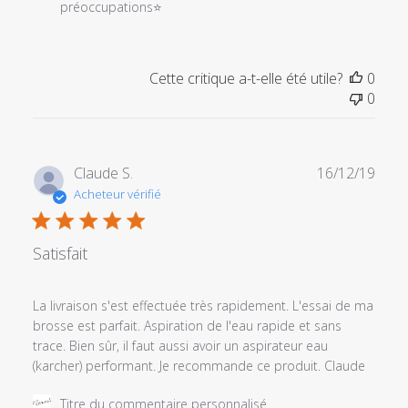
du
préoccupations⭐
magasin
sur
l'examen
Cette critique a-t-elle été utile?
0
par
0
Titre
du
commentaire
personnalisé
Date
Claude S.
16/12/19
le
de
Acheteur vérifié
Sun
publi
Jan
10
Satisfait
2021
La livraison s'est effectuée très rapidement. L'essai de ma
brosse est parfait. Aspiration de l'eau rapide et sans
trace. Bien sûr, il faut aussi avoir un aspirateur eau
(karcher) performant. Je recommande ce produit. Claude
Commentaires
Titre du commentaire personnalisé