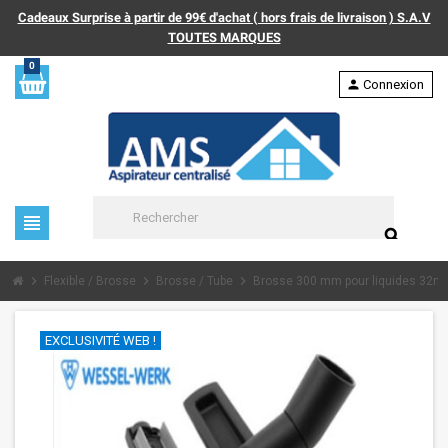
Cadeaux Surprise à partir de 99€ d'achat ( hors frais de livraison ) S.A.V
TOUTES MARQUES
0
person
Connexion
view_headline
search
chevron_right
chevron_right
chevron_right
Flexible / Brosse
Brosse / Tube
Brosse 300 mm pour liquides 32mm
EXCLUSIVITÉ WEB !