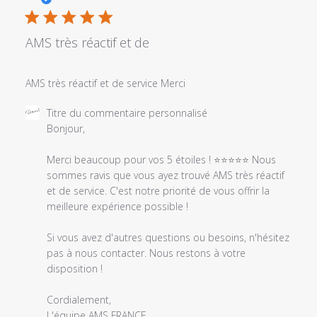
publi
AMS très réactif et de
AMS très réactif et de service Merci
Commentaires
Titre du commentaire personnalisé
du
Bonjour,

propriétaire
du
Merci beaucoup pour vos 5 étoiles ! ⭐⭐⭐⭐⭐ Nous 
magasin
sommes ravis que vous ayez trouvé AMS très réactif 
sur
et de service. C'est notre priorité de vous offrir la 
l'examen
meilleure expérience possible !

par
Titre
Si vous avez d'autres questions ou besoins, n'hésitez 
du
pas à nous contacter. Nous restons à votre 
commentaire
disposition !

personnalisé
le
Cordialement,

Tue
L'équipe AMS FRANCE