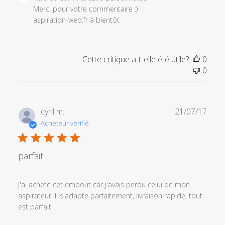
du
Merci pour votre commentaire :) 

propriétaire
aspiration-web.fr à bientôt
du
magasin
sur
Cette critique a-t-elle été utile?
0
l'examen
0
par
Titre
du
commentaire
Date
cyril m.
21/07/17
personnalisé
de
Acheteur vérifié
le
publi
Mon
Dec
parfait
16
2019
J'ai acheté cet embout car j'avais perdu celui de mon
aspirateur. Il s'adapte parfaitement, livraison rapide, tout
est parfait !