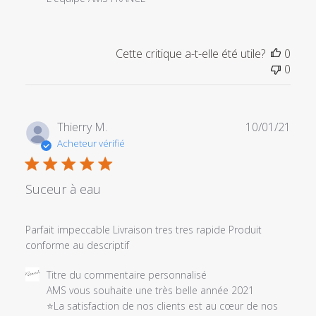
Dec
03
2024
Cette critique a-t-elle été utile?
0
0
Date
Thierry M.
10/01/21
de
Acheteur vérifié
publi
Suceur à eau
Parfait impeccable Livraison tres tres rapide Produit
conforme au descriptif
Commentaires
Titre du commentaire personnalisé
du
AMS vous souhaite une très belle année 2021

propriétaire
⭐La satisfaction de nos clients est au cœur de nos 