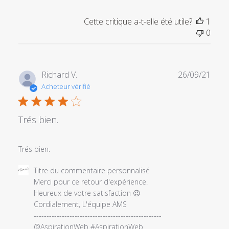
Cette critique a-t-elle été utile?
1
0
Date
Richard V.
26/09/21
de
Acheteur vérifié
publi
Trés bien.
Trés bien.
Commentaires
Titre du commentaire personnalisé
du
Merci pour ce retour d'expérience.

propriétaire
Heureux de votre satisfaction 😉

du
Cordialement, L'équipe AMS

magasin
--------------------------------------------------

sur
@AspirationWeb #AspirationWeb 