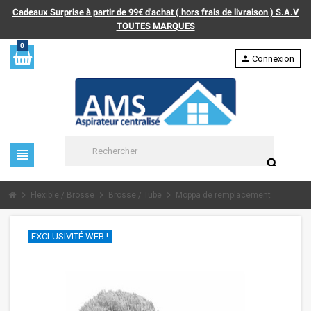
Cadeaux Surprise à partir de 99€ d'achat ( hors frais de livraison ) S.A.V
TOUTES MARQUES
0
person
Connexion
view_headline
search
chevron_right
chevron_right
chevron_right
Flexible / Brosse
Brosse / Tube
Moppa de remplacement
EXCLUSIVITÉ WEB !