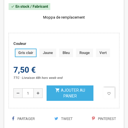
En stock / Fabricant
check
Moppa de remplacement
Couleur
Gris clair
Jaune
Bleu
Rouge
Vert
7,50 €
TTC
Livraison 48h hors week-end
shopping_cart
AJOUTER AU
remove
add
favorite_border
PANIER
PARTAGER
TWEET
PINTEREST