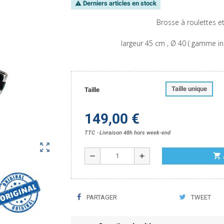
Derniers articles en stock
warning
Brosse à roulettes et
largeur 45 cm , Ø 40 ( gamme
in
Taille unique
Taille
149,00 €
TTC
Livraison 48h hors week-end
zoom_out_map
shopping_cart
remove
add
PARTAGER
TWEET