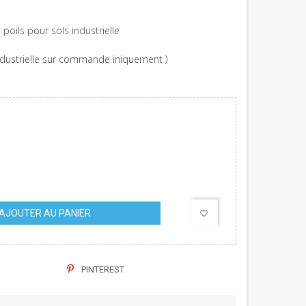
 poils pour sols industrielle
dustrielle
sur commande iniquement )
AJOUTER AU PANIER
favorite_border
PINTEREST