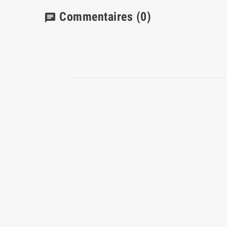
Commentaires
(0)
chat