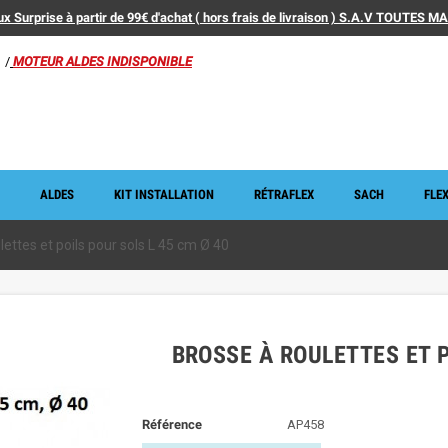
x Surprise à partir de 99€ d'achat ( hors frais de livraison ) S.A.V TOUTES 
/
MOTEUR ALDES INDISPONIBLE
ALDES
KIT INSTALLATION
RÉTRAFLEX
SACH
FLEX
lettes et poils pour sols L 45 cm Ø 40
BROSSE À ROULETTES ET P
Référence
AP458