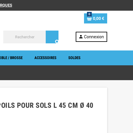
MARQUES
0
0,00 €
person
Connexion
search
IBLE / BROSSE
ACCESSOIRES
SOLDES
OILS POUR SOLS L 45 CM Ø 40