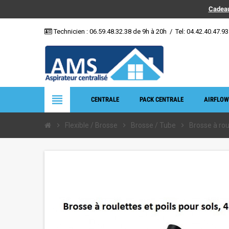
Cadeau
Technicien :
06.59.48.32.38
de 9h à 20h
/
Tel: 04.42.40.47.93
view_headline
CENTRALE
PACK CENTRALE
AIRFLOW
chevron_right
Flexible / Brosse
chevron_right
Brosse / Tube
chevron_right
Brosse à rou