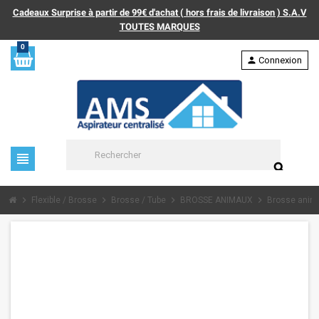
Cadeaux Surprise à partir de 99€ d'achat ( hors frais de livraison ) S.A.V
TOUTES MARQUES
0
person
Connexion
view_headline
search
chevron_right
chevron_right
chevron_right
chevron_right
Flexible / Brosse
Brosse / Tube
BROSSE ANIMAUX
Brosse anima