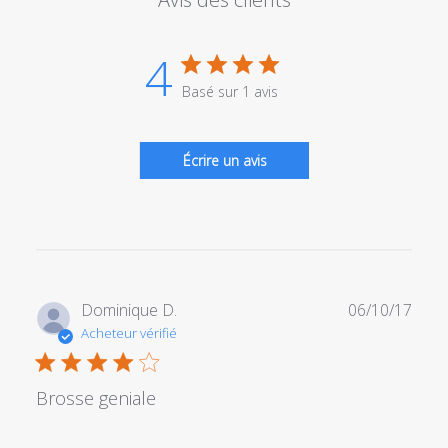
4
Basé sur 1 avis
Écrire un avis
Date
Dominique D.
06/10/17
de
Acheteur vérifié
publi
Brosse geniale