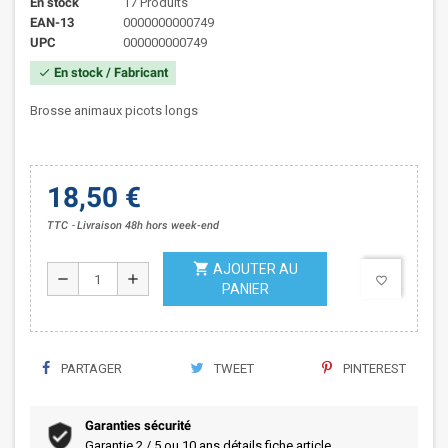
En stock
17 Produits
EAN-13
0000000000749
UPC
000000000749
En stock / Fabricant
check
Brosse animaux picots longs
18,50 €
TTC
Livraison 48h hors week-end
shopping_cart
AJOUTER AU
remove
add
favorite_border
PANIER
PARTAGER
TWEET
PINTEREST
Garanties sécurité
Garantie 2 / 5 ou 10 ans détails fiche article