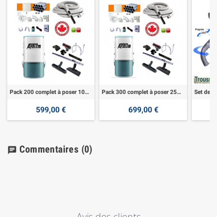
Pack 200 complet à poser 100m²
Pack 300 complet à poser 250m²
599,00 €
699,00 €
Commentaires
(0)
chat
Avis des clients