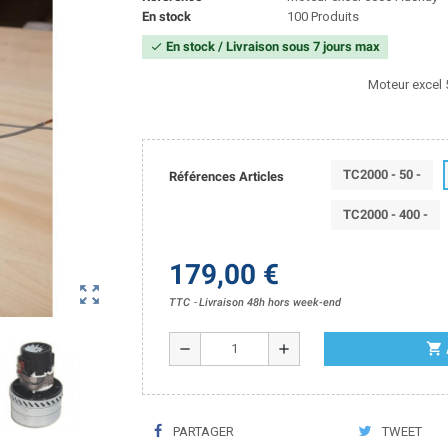
En stock
100 Produits
En stock / Livraison sous 7 jours max
check
Moteur excel
TC2000 - 50 -
Références Articles
TC2000 - 400 -
179,00 €
zoom_out_map
TTC
Livraison 48h hors week-end
shopping_cart
remove
add
PARTAGER
TWEET