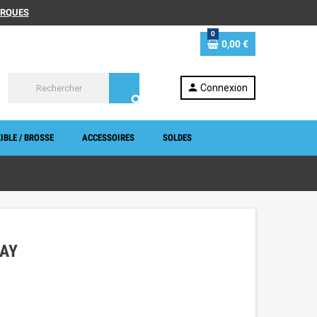
MARQUES
0
0,00 €
person
Connexion
search
IBLE / BROSSE
ACCESSOIRES
SOLDES
AY