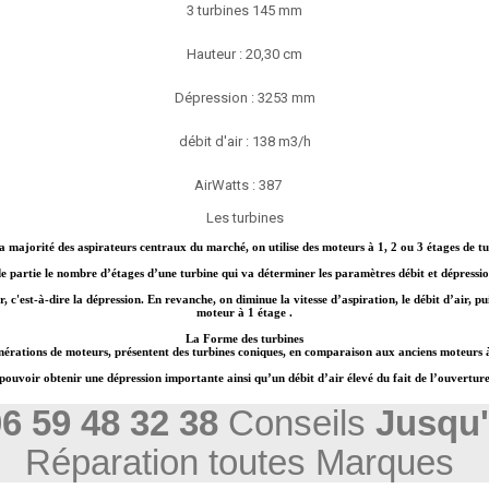
3 turbines 145 mm
Hauteur : 20,30 cm
Dépression :
3253
mm
débit d'air : 138 m3/h
AirWatts : 387
Les turbines
a majorité des aspirateurs centraux du marché, on utilise des moteurs à 1, 2 ou 3 étages de tu
e partie le nombre d’étages d’une turbine qui va déterminer les paramètres débit et dépressi
, c'est-à-dire la dépression. En revanche, on diminue la vitesse d’aspiration, le débit d’air, 
moteur à 1 étage .
La Forme des turbines
nérations de moteurs, présentent des turbines coniques, en comparaison aux anciens moteurs à
voir obtenir une dépression importante ainsi qu’un débit d’air élevé du fait de l’ouverture con
6 59 48 32 38
Conseils
Jusqu'
Réparation toutes Marques