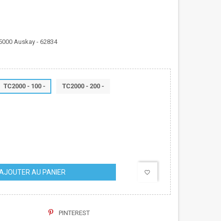
 5000 Auskay - 62834
TC2000 - 100 -
TC2000 - 200 -
AJOUTER AU PANIER
favorite_border
PINTEREST