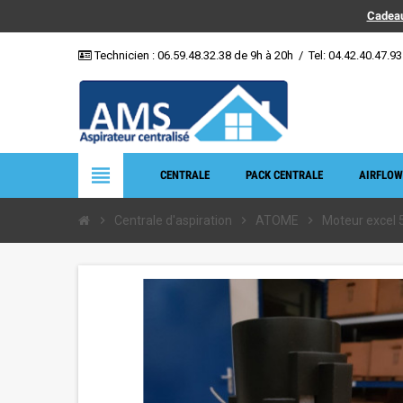
Cadeau
Technicien :
06.59.48.32.38
de 9h à 20h
/
Tel: 04.42.40.47.93
view_headline
CENTRALE
PACK CENTRALE
AIRFLOW
chevron_right
Centrale d'aspiration
chevron_right
ATOME
chevron_right
Moteur excel