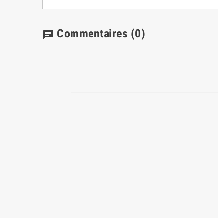
Commentaires
(0)
chat