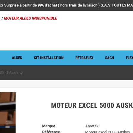
x Surprise à partir de 99€ d'achat ( hors frais de livraison ) S.A.V TOUTES 
/
MOTEUR ALDES INDISPONIBLE
ALDES
KIT INSTALLATION
RÉTRAFLEX
SACH
FLEX
 5000 Auskay
MOTEUR EXCEL 5000 AUSK
Marque
Ametek
Référence
Moteur excel 5000 Auskay