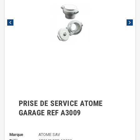
chevron_left
chevron_right
PRISE DE SERVICE ATOME
GARAGE REF A3009
Marque
ATOME SAV