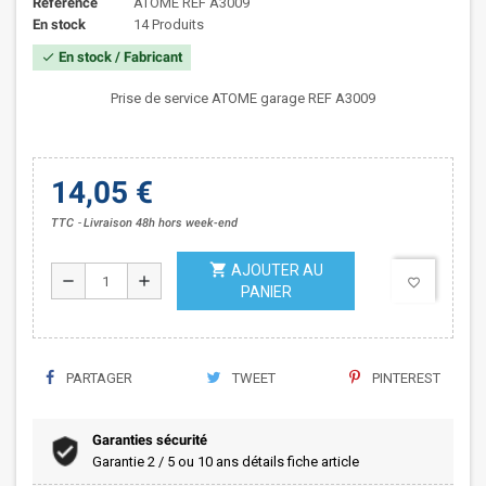
Référence
ATOME REF A3009
En stock
14 Produits
En stock / Fabricant
check
Prise de service ATOME garage REF A3009
14,05 €
TTC
Livraison 48h hors week-end
shopping_cart
AJOUTER AU
remove
add
favorite_border
PANIER
PARTAGER
TWEET
PINTEREST
Garanties sécurité
Garantie 2 / 5 ou 10 ans détails fiche article