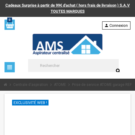
Cadeaux Surprise à partir de 99€ d'achat ( hors frais de livraison ) S.A.V
TOUTES MARQUES
0
person
Connexion
view_headline
search
chevron_right
chevron_right
chevron_right
Centrale d'aspiration
ATOME
Prise de service ATOME garage REF 
EXCLUSIVITÉ WEB !