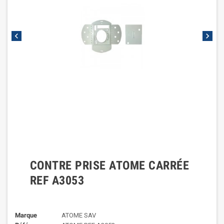
chevron_left
chevron_right
CONTRE PRISE ATOME CARRÉE
REF A3053
Marque
ATOME SAV