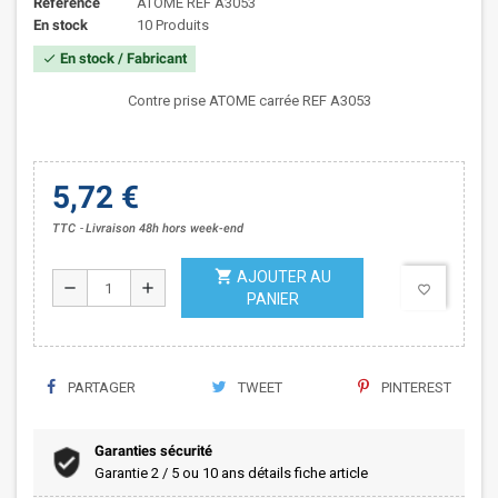
Référence
ATOME REF A3053
En stock
10 Produits
En stock / Fabricant
check
Contre prise ATOME carrée REF A3053
5,72 €
TTC
Livraison 48h hors week-end
shopping_cart
AJOUTER AU
remove
add
favorite_border
PANIER
PARTAGER
TWEET
PINTEREST
Garanties sécurité
Garantie 2 / 5 ou 10 ans détails fiche article