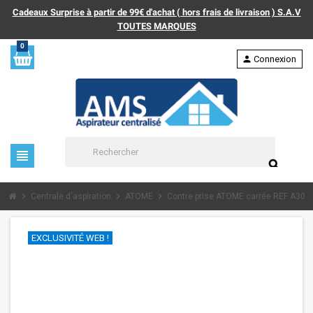
Cadeaux Surprise à partir de 99€ d'achat ( hors frais de livraison ) S.A.V
TOUTES MARQUES
0
person
Connexion
view_headline
search
chevron_right
chevron_right
chevron_right
Centrale d'aspiration
ATOME
Contre prise ATOME carrée REF A305
EXCLUSIVITÉ WEB !