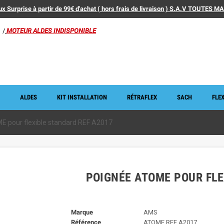
x Surprise à partir de 99€ d'achat ( hors frais de livraison ) S.A.V TOUTES 
/
MOTEUR ALDES INDISPONIBLE
ALDES
KIT INSTALLATION
RÉTRAFLEX
SACH
FLEX
 pour flexible standard REF A2017
POIGNÉE ATOME POUR FLE
Marque
AMS
Référence
ATOME REF A2017