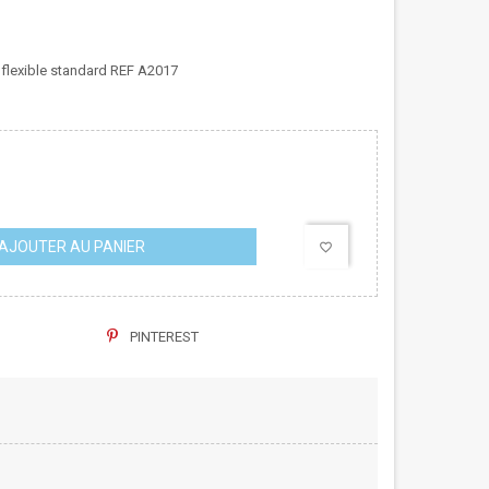
flexible standard REF A2017
AJOUTER AU PANIER
favorite_border
PINTEREST