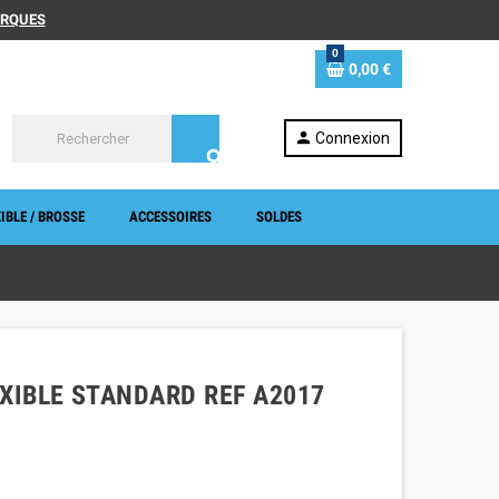
MARQUES
0
0,00 €
person
Connexion
search
IBLE / BROSSE
ACCESSOIRES
SOLDES
XIBLE STANDARD REF A2017