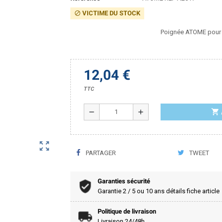
VICTIME DU STOCK
block
Poignée ATOME pour 
12,04 €
TTC
shopping_cart
remove
add
zoom_out_map
PARTAGER
TWEET
Garanties sécurité
Garantie 2 / 5 ou 10 ans détails fiche article
Politique de livraison
Livraison 24/48h