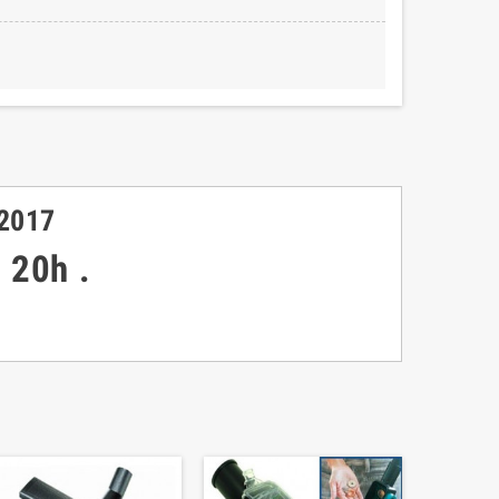
A2017
à 20h
.