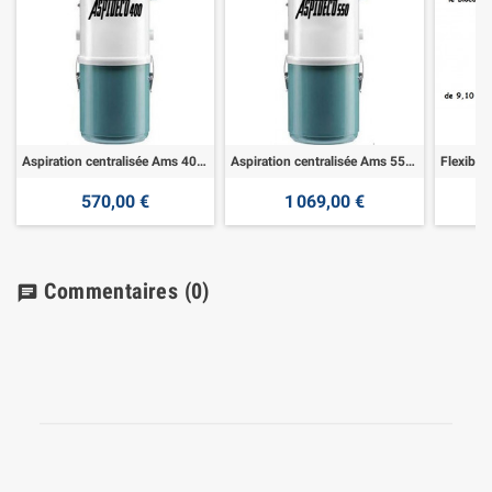
Aspiration centralisée Ams 400 - 1900w
Aspiration centralisée Ams 550 - 3200w
570,00 €
1 069,00 €
Commentaires
(0)
chat