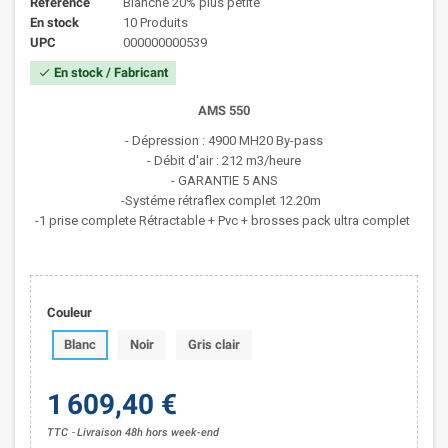
Référence
Blanche 20% plus petite
En stock
10 Produits
UPC
000000000539
En stock / Fabricant
check
AMS 550
- Dépression : 4900 MH20 By-pass
- Débit d'air : 212 m3/heure
- GARANTIE 5 ANS
-Systéme rétraflex complet 12.20m
-1 prise complete Rétractable + Pvc + brosses pack ultra complet
Couleur
Blanc
Noir
Gris clair
1 609,40 €
TTC
Livraison 48h hors week-end