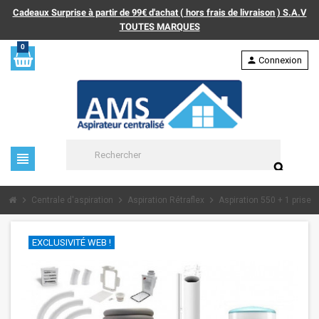
Cadeaux Surprise à partir de 99€ d'achat ( hors frais de livraison ) S.A.V
TOUTES MARQUES
0
person
Connexion
view_headline
search
chevron_right
chevron_right
chevron_right
Centrale d'aspiration
Aspiration Rétraflex
Aspiration 550 + 1 prise 
EXCLUSIVITÉ WEB !