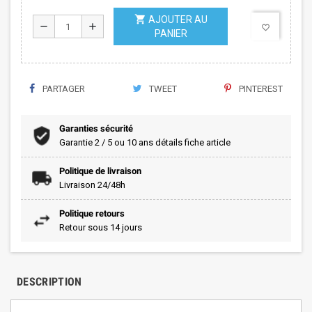
shopping_cart
AJOUTER AU
remove
add
favorite_border
PANIER
PARTAGER
TWEET
PINTEREST
Garanties sécurité
Garantie 2 / 5 ou 10 ans détails fiche article
Politique de livraison
Livraison 24/48h
Politique retours
Retour sous 14 jours
DESCRIPTION