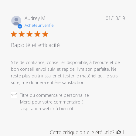
Date
Audrey M.
01/10/19
de
Acheteur vérifié
publi
Rapidité et efficacité
Site de confiance, conseiller disponible, à l'écoute et de
bon conseil, envoi suivi et rapide, livraison parfaite. Ne
reste plus qu'à installer et tester le matériel qui, je suis
sûre, me donnera entière satisfaction
Commentaires
Titre du commentaire personnalisé
du
Merci pour votre commentaire :) 

propriétaire
 aspiration-web.fr à bientôt
du
magasin
sur
Cette critique a-t-elle été utile?
1
l'examen