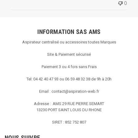
0
par
Titre
du
commentaire
INFORMATION SAS AMS
personnalisé
le
Aspirateur centralisé ou accessoires toutes Marques
Tue
Oct
Site & Paiement sécurisé
01
2019
Paiement 3 ou 4 fois sans Frais
Tel: 04 42 40 47 93 ou 06 59 48 32 38 de 9h à 20h
Email :
contact@aspiration-web.fr
Adresse : AMS
29 RUE PIERRE SEMART
13230 PORT SAINT LOUIS DU RHONE
SIRET : 852 752 807
NOUS SUIVRE