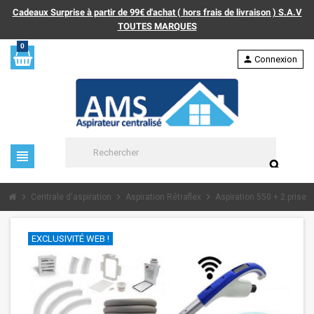
Cadeaux Surprise à partir de 99€ d'achat ( hors frais de livraison ) S.A.V
TOUTES MARQUES
0
person
Connexion
view_headline
search
chevron_right
chevron_right
chevron_right
Centrale d'aspiration
Aspiration Rétraflex
Aspiration 550 + 2 prises 
EXCLUSIVITÉ WEB !