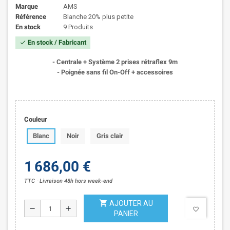
Marque
AMS
Référence
Blanche 20% plus petite
En stock
9 Produits
En stock / Fabricant
check
- Centrale + Système 2 prises rétraflex 9m
- Poignée sans fil On-Off
+ accessoires
Couleur
Blanc
Noir
Gris clair
1 686,00 €
TTC
Livraison 48h hors week-end
shopping_cart
AJOUTER AU
remove
add
favorite_border
PANIER