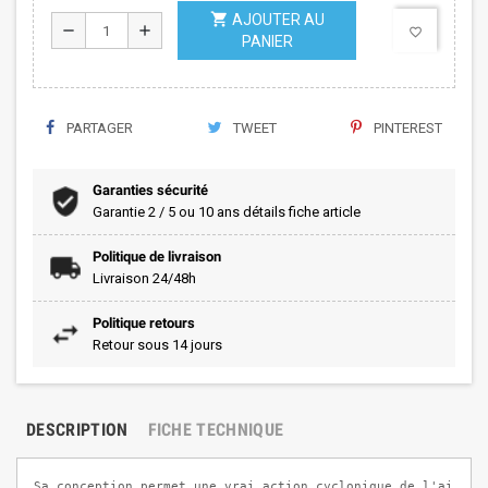
shopping_cart
AJOUTER AU
remove
add
favorite_border
PANIER
PARTAGER
TWEET
PINTEREST
Garanties sécurité
Garantie 2 / 5 ou 10 ans détails fiche article
Politique de livraison
Livraison 24/48h
Politique retours
Retour sous 14 jours
DESCRIPTION
FICHE TECHNIQUE
Sa conception permet une vrai action cyclonique de l'air qu