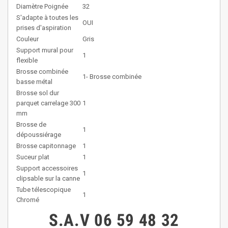
Diamètre Poignée
32
S'adapte à toutes les
OUI
prises d'aspiration
Couleur
Gris
Support mural pour
1
flexible
Brosse combinée
1- Brosse combinée
basse métal
Brosse sol dur
parquet carrelage 300
1
mm
Brosse de
1
dépoussiérage
Brosse capitonnage
1
Suceur plat
1
Support accessoires
1
clipsable sur la canne
Tube télescopique
1
Chromé
S.A.V
06 59 48 32