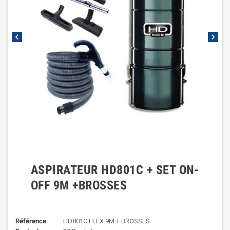
chevron_left
chevron_right
ASPIRATEUR HD801C + SET ON-
OFF 9M +BROSSES
Référence
HD801C FLEX 9M + BROSSES