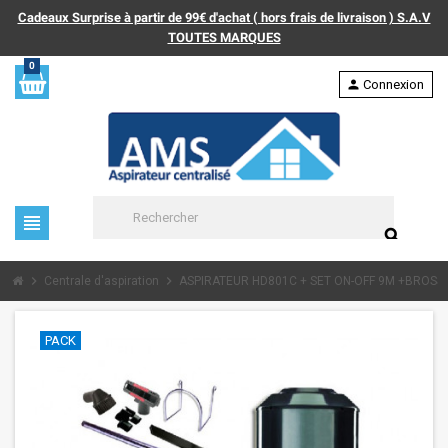
Cadeaux Surprise à partir de 99€ d'achat ( hors frais de livraison ) S.A.V
TOUTES MARQUES
0
person
Connexion
view_headline
search
chevron_right
chevron_right
Centrale d'aspiration
ASPIRATEUR HD801C + SET ON-OFF 9M +BROSS
PACK