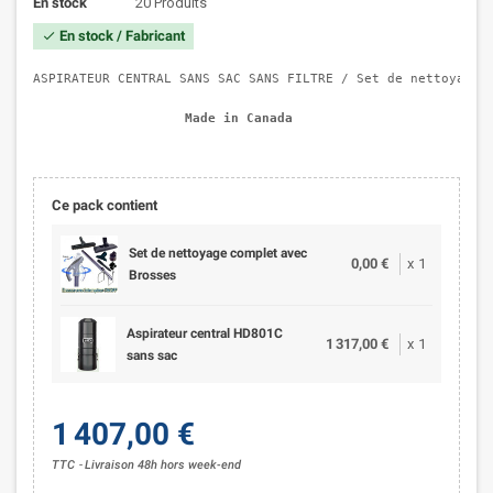
En stock
20 Produits
En stock / Fabricant
check
ASPIRATEUR CENTRAL SANS SAC SANS FILTRE / Set de nettoyage 
Made in Canada  
Ce pack contient
Set de nettoyage complet avec
0,00 €
x
1
Brosses
Aspirateur central HD801C
1 317,00 €
x
1
sans sac
1 407,00 €
TTC
Livraison 48h hors week-end