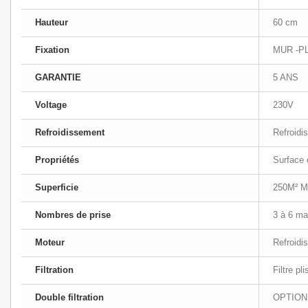
Hauteur
60 cm
Fixation
MUR -P
GARANTIE
5 ANS
Voltage
230V
Refroidissement
Refroidi
Propriétés
Surface 
Superficie
250M² 
Nombres de prise
3 à 6 m
Moteur
Refroidi
Filtration
Filtre p
Double filtration
OPTION