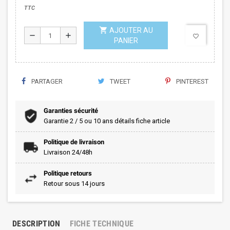
TTC
shopping_cart
AJOUTER AU
remove
add
favorite_border
PANIER
PARTAGER
TWEET
PINTEREST
Garanties sécurité
Garantie 2 / 5 ou 10 ans détails fiche article
Politique de livraison
Livraison 24/48h
Politique retours
Retour sous 14 jours
DESCRIPTION
FICHE TECHNIQUE