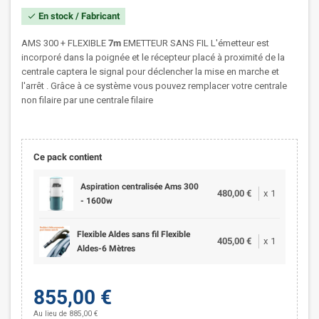
En stock / Fabricant
check
AMS 300 + FLEXIBLE
7m
EMETTEUR SANS FIL L'émetteur est
incorporé dans la poignée et le récepteur placé à proximité de la
centrale captera le signal pour déclencher la mise en marche et
l'arrêt . Grâce à ce système vous pouvez remplacer votre centrale
non filaire par une centrale filaire
Ce pack contient
Aspiration centralisée Ams 300
480,00 €
x
1
- 1600w
Flexible Aldes sans fil Flexible
405,00 €
x
1
Aldes-6 Mètres
855,00 €
Au lieu de 885,00 €