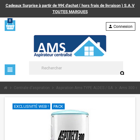
Cadeaux Surprise à partir de 99€ d'achat ( hors frais de livraison ) S.A.V
TOUTES MARQUES
0
person
Connexion
view_headline
search
chevron_right
chevron_right
chevron_right
Centrale d'aspiration
Aspiration Ams TYPE ALDES / GA
Ams 300 sa
EXCLUSIVITÉ WEB !
PACK