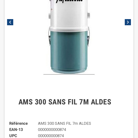
chevron_left
chevron_right
AMS 300 SANS FIL 7M ALDES
Référence
AMS 300 SANS FIL 7m ALDES
EAN-13
0000000000874
UPC
000000000874