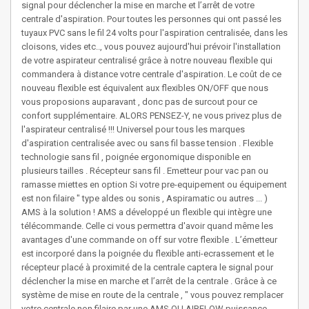
signal pour déclencher la mise en marche et l’arrêt de votre
centrale d'aspiration. Pour toutes les personnes qui ont passé les
tuyaux PVC sans le fil 24 volts pour l'aspiration centralisée, dans les
cloisons, vides etc.., vous pouvez aujourd'hui prévoir l'installation
de votre aspirateur centralisé grâce à notre nouveau flexible qui
commandera à distance votre centrale d'aspiration. Le coût de ce
nouveau flexible est équivalent aux flexibles ON/OFF que nous
vous proposions auparavant , donc pas de surcout pour ce
confort supplémentaire. ALORS PENSEZ-Y, ne vous privez plus de
l'aspirateur centralisé !!! Universel pour tous les marques
d'aspiration centralisée avec ou sans fil basse tension . Flexible
technologie sans fil , poignée ergonomique disponible en
plusieurs tailles . Récepteur sans fil . Emetteur pour vac pan ou
ramasse miettes en option Si votre pre-equipement ou équipement
est non filaire " type aldes ou sonis , Aspiramatic ou autres ... )
AMS à la solution ! AMS a développé un flexible qui intègre une
télécommande. Celle ci vous permettra d'avoir quand même les
avantages d'une commande on off sur votre flexible . L’émetteur
est incorporé dans la poignée du flexible anti-ecrassement et le
récepteur placé à proximité de la centrale captera le signal pour
déclencher la mise en marche et l’arrêt de la centrale . Grâce à ce
système de mise en route de la centrale , " vous pouvez remplacer
votre centrale non filaire par une AMS OU AIRFLOW puissance