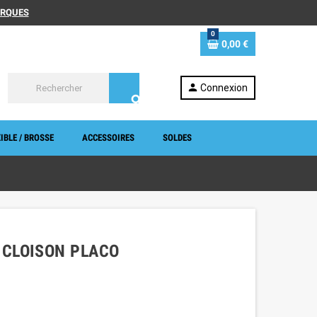
MARQUES
0
0,00 €
person
Connexion
search
IBLE / BROSSE
ACCESSOIRES
SOLDES
 CLOISON PLACO