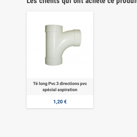
Les clients qui ont acheté ce produi
Té long Pvc 3 directions pvc
spécial aspiration
1,20 €