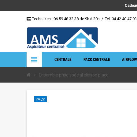
Cadeau
Technicien :
06.59.48.32.38
de 9h à 20h
/
Tel: 04.42.40.47.93
view_headline
CENTRALE
PACK CENTRALE
AIRFLOW
chevron_right
Ensemble prise spécial cloison placo
PACK