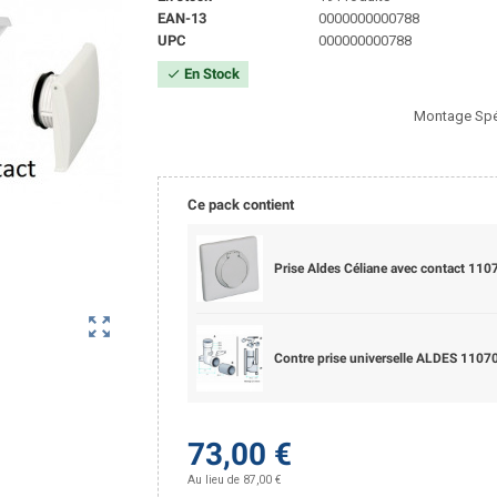
EAN-13
0000000000788
UPC
000000000788
En Stock
check
Montage Spé
Ce pack contient
Prise Aldes Céliane avec contact 11
zoom_out_map
Contre prise universelle ALDES 1107
73,00 €
Au lieu de 87,00 €