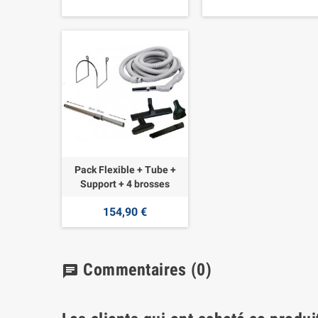
Pack Flexible + Tube +
Support + 4 brosses
154,90 €
Commentaires
(0)
chat