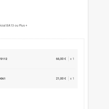
cial BA13 ou Plus +
66,00 €
x
1
070112
21,00 €
x
1
0061