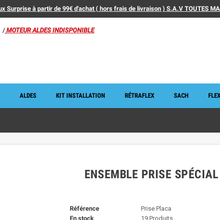
x Surprise à partir de 99€ d'achat ( hors frais de livraison ) S.A.V TOUTES 
/
MOTEUR ALDES INDISPONIBLE
ALDES
KIT INSTALLATION
RÉTRAFLEX
SACH
FLEX
ENSEMBLE PRISE SPÉCIAL
Référence
Prise Placa
En stock
19 Produits