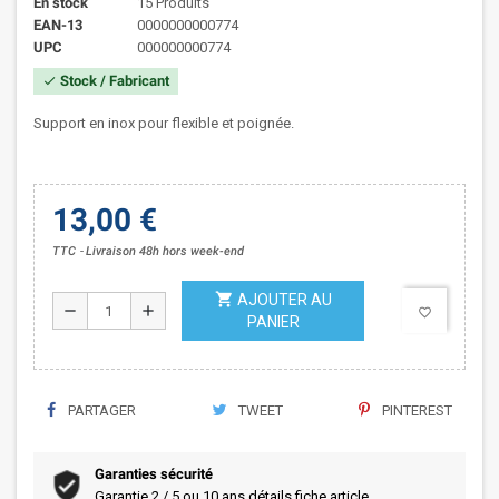
En stock
15 Produits
EAN-13
0000000000774
UPC
000000000774
Stock / Fabricant
check
Support en inox pour flexible et poignée.
13,00 €
TTC
Livraison 48h hors week-end
shopping_cart
AJOUTER AU
remove
add
favorite_border
PANIER
PARTAGER
TWEET
PINTEREST
Garanties sécurité
Garantie 2 / 5 ou 10 ans détails fiche article