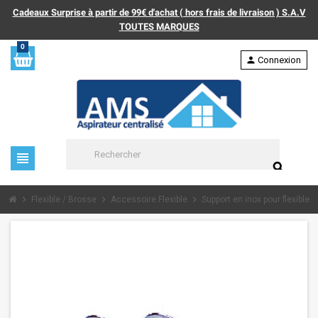
Cadeaux Surprise à partir de 99€ d'achat ( hors frais de livraison ) S.A.V
TOUTES MARQUES
0
person
Connexion
view_headline
search
chevron_right
chevron_right
chevron_right
Flexible / Brosse
Accessoire Flexible
Support en inox pour flexible e