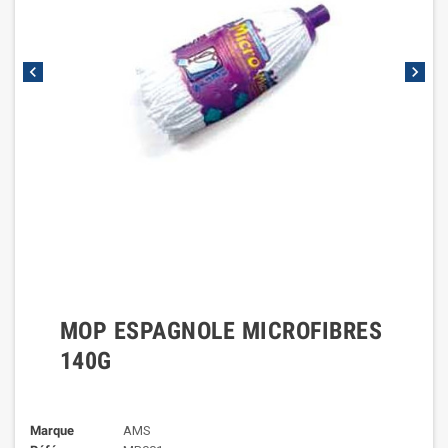
chevron_left
chevron_right
MOP ESPAGNOLE MICROFIBRES
140G
Marque
AMS