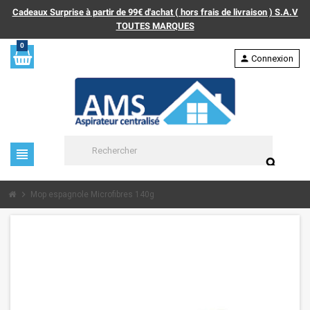
Cadeaux Surprise à partir de 99€ d'achat ( hors frais de livraison ) S.A.V
TOUTES MARQUES
0
person
Connexion
view_headline
search
chevron_right
Mop espagnole Microfibres 140g