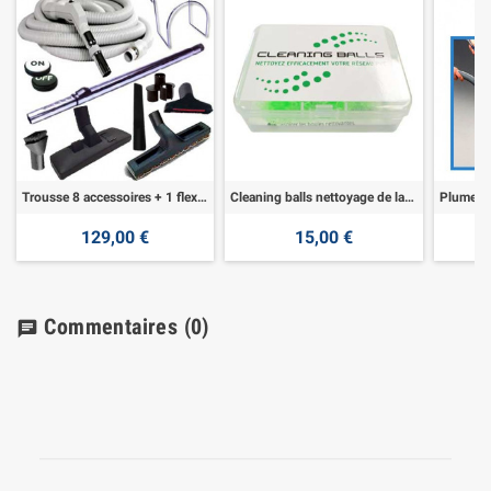
Trousse 8 accessoires + 1 flexible 9,10 m
Cleaning balls nettoyage de la tuyauterie pvc
129,00 €
15,00 €
Commentaires
(0)
chat