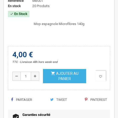
Référence
MB001
En stock
20 Produits
En Stock
check
Mop espagnole Microfibres 140g
4,00 €
TTC
Livraison 48h hors week-end
shopping_cart
AJOUTER AU
remove
add
favorite_border
PANIER
PARTAGER
TWEET
PINTEREST
Garanties sécurité