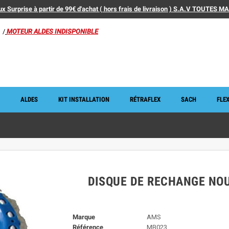
x Surprise à partir de 99€ d'achat ( hors frais de livraison ) S.A.V TOUTES 
/
MOTEUR ALDES INDISPONIBLE
ALDES
KIT INSTALLATION
RÉTRAFLEX
SACH
FLEX
DISQUE DE RECHANGE NO
Marque
AMS
Référence
MB023