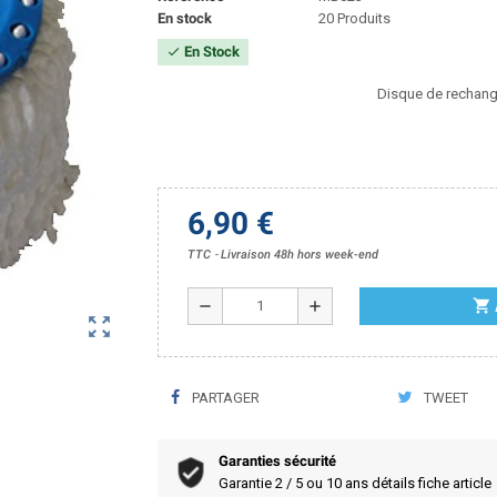
En stock
20 Produits
En Stock
check
Disque de rechan
6,90 €
TTC
Livraison 48h hors week-end
shopping_cart
remove
add
zoom_out_map
PARTAGER
TWEET
Garanties sécurité
Garantie 2 / 5 ou 10 ans détails fiche article