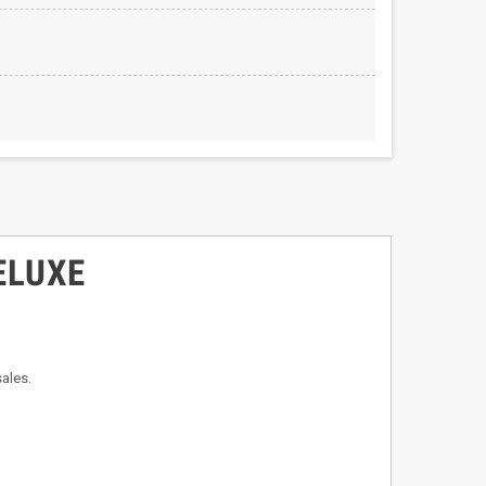
DELUXE
sales.