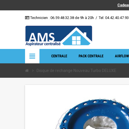
Cadeau
Technicien :
06.59.48.32.38
de 9h à 20h
/
Tel: 04.42.40.47.93
view_headline
CENTRALE
PACK CENTRALE
AIRFLOW
chevron_right
Disque de rechange Nouveau Turbo DELUXE