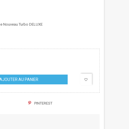
ge Nouveau Turbo DELUXE
AJOUTER AU PANIER
favorite_border
PINTEREST