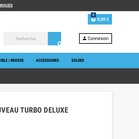
MARQUES
0
0,00 €
person
Connexion
search
IBLE / BROSSE
ACCESSOIRES
SOLDES
UVEAU TURBO DELUXE